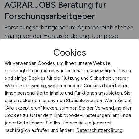
AGRAR.JOBS Beratung für
Forschungsarbeitgeber
Forschungsarbeitgeber im Agrarbereich stehen
häufig vor der Herausforderung, komplexe
Tätigkeitsprofile verständlich und zugleich
Cookies
fachlich korrekt zu kommunizieren.
Unterschiedliche Projektlaufzeiten,
Wir verwenden Cookies, um Ihnen unsere Website
interdisziplinäre Zusammenarbeit und
bestmöglich und mit relevanten Inhalten anzuzeigen. Davon
variierende Qualifikationsanforderungen
sind einige Cookies für die Nutzung und Sicherheit unserer
machen es nicht einfach, Stellenprofile klar zu
Website notwendig, während andere Cookies dabei helfen,
Ihnen personalisierte Inhalte und Funktionen anzubieten. Sie
formulieren. Gleichzeitig ist der Wettbewerb
dienen außerdem anonymen Statistikzwecken. Wenn Sie auf
um qualifizierte Fachkräfte hoch, da
"Alle akzeptieren" klicken, stimmen Sie der Verwendung aller
agrarwissenschaftliche Expertise auch in
Cookies zu. Unter dem Link "Cookie-Einstellungen" am Ende
anderen Branchen gefragt ist. Eine strukturierte
jeder Seite können Sie Ihre Entscheidung jederzeit
Herangehensweise an die Personalgewinnung
nachträglich aufrufen und ändern.
Datenschutzerklärung
gewinnt daher zunehmend an Bedeutung.