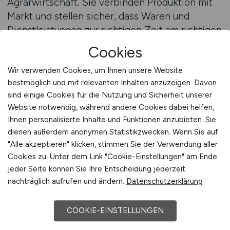
Agrarwirtschaft. Sie verbinden Produktion mit
Markt und stellen sicher, dass Waren und
Dienstleistungen zur richtigen Zeit am richtigen
Ort verfügbar sind. Arbeitgeber im Agrarhandel
Cookies
wissen, dass sie auf qualifizierte Fachkräfte
angewiesen sind, um diese Prozesse erfolgreich
Wir verwenden Cookies, um Ihnen unsere Website
bestmöglich und mit relevanten Inhalten anzuzeigen. Davon
zu gestalten.
sind einige Cookies für die Nutzung und Sicherheit unserer
Website notwendig, während andere Cookies dabei helfen,
Stellenanzeigen für Handel und Vertrieb
Ihnen personalisierte Inhalte und Funktionen anzubieten. Sie
gewinnen daher zunehmend an Bedeutung.
dienen außerdem anonymen Statistikzwecken. Wenn Sie auf
AGRAR.JOBS bietet Arbeitgebern die
"Alle akzeptieren" klicken, stimmen Sie der Verwendung aller
Möglichkeit, ihre Positionen in einem Umfeld zu
Cookies zu. Unter dem Link "Cookie-Einstellungen" am Ende
platzieren, das Vertrauen ausstrahlt und die
jeder Seite können Sie Ihre Entscheidung jederzeit
richtigen Zielgruppen anspricht. Arbeitnehmer
nachträglich aufrufen und ändern.
Datenschutzerklärung
erkennen hier die Vielfalt und die Chancen, die
der Agrarhandel bietet.
COOKIE-EINSTELLUNGEN