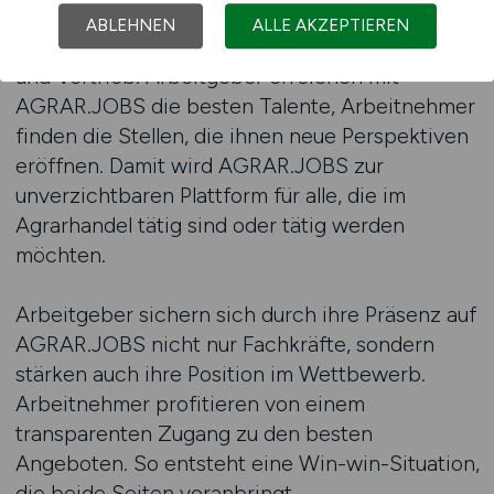
Beste Jobbörse für Agrar-Jobs – dieser
ABLEHNEN
ALLE AKZEPTIEREN
Anspruch zeigt sich auch im Bereich Handel
und Vertrieb. Arbeitgeber erreichen mit
AGRAR.JOBS die besten Talente, Arbeitnehmer
finden die Stellen, die ihnen neue Perspektiven
eröffnen. Damit wird AGRAR.JOBS zur
unverzichtbaren Plattform für alle, die im
Agrarhandel tätig sind oder tätig werden
möchten.
Arbeitgeber sichern sich durch ihre Präsenz auf
AGRAR.JOBS nicht nur Fachkräfte, sondern
stärken auch ihre Position im Wettbewerb.
Arbeitnehmer profitieren von einem
transparenten Zugang zu den besten
Angeboten. So entsteht eine Win-win-Situation,
die beide Seiten voranbringt.