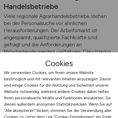
Handelsbetriebe
Viele regionale Agrarhandelsbetriebe stehen
bei der Personalsuche vor ähnlichen
Herausforderungen. Der Arbeitsmarkt ist
angespannt, qualifizierte Fachkräfte sind
gefragt und die Anforderungen an
Mitarbeitende werden vielfältiger. Gleichzeitig
unterscheiden sich Handelsbetriebe stark in
Cookies
Größe, Sortiment, regionaler Ausrichtung und
Kundenstruktur. Diese Vielfalt macht es
Wir verwenden Cookies, um Ihnen unsere Website
bestmöglich und mit relevanten Inhalten anzuzeigen. Davon
schwierig, standardisierte Recruiting-Lösungen
sind einige Cookies für die Nutzung und Sicherheit unserer
erfolgreich einzusetzen. Eine fundierte
Website notwendig, während andere Cookies dabei helfen,
Beratung hilft Arbeitgebern dabei, ihre
Ihnen personalisierte Inhalte und Funktionen anzubieten. Sie
individuelle Situation realistisch einzuschätzen
dienen außerdem anonymen Statistikzwecken. Wenn Sie auf
und gezielte Entscheidungen zu treffen.
"Alle akzeptieren" klicken, stimmen Sie der Verwendung aller
Cookies zu. Unter dem Link "Cookie-Einstellungen" am Ende