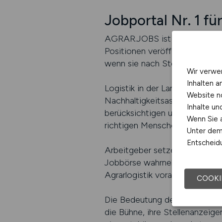
Jobportal Nr. 1 fü
AGRAR.JOBS ist das Jobportal N
Positionen veröffentlichen, n
wenn sie nach Stellen in der A
Wir verwe
Inhalten a
Logistik in der Landwirtschaft
Website n
Nachhaltigkeitsaspekte und mo
Inhalte u
berücksichtigen und professio
Wenn Sie a
richtigen Menschen zusammen
Unter dem 
Entscheidu
Arbeitgeber setzen auf AGRAR.
Jobbörse wahrnehmen. Arbeitne
Agrarlogistik voranzubringen.
COOKI
Die Bedeutung der Agrarlogis
die Bühne, ihre Stellenanzeigen