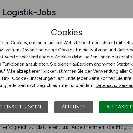
r Logistik-Jobs
r. 1 für Logistik-Jobs in der Agrarwirtschaft. Arbeitgeber
Cookies
utzen die stärkste Plattform im Markt. Arbeitnehmer verl
grarlogistik suchen, da sie hier die größte Auswahl und di
nden Cookies, um Ihnen unsere Website bestmöglich und mit rele
nzuzeigen. Davon sind einige Cookies für die Nutzung und Sicherh
 ist mehr als der reine Transport: Sie umfasst Kühlketten,
otwendig, während andere Cookies dabei helfen, Ihnen personalisi
dernste IT-Lösungen. Arbeitgeber benötigen Fachkräfte, 
nd Funktionen anzubieten. Sie dienen außerdem anonymen Statisti
nell umsetzen. AGRAR.JOBS ist die Plattform, die diese V
uf "Alle akzeptieren" klicken, stimmen Sie der Verwendung aller C
bringt.
Link "Cookie-Einstellungen" am Ende jeder Seite können Sie Ihre
ng jederzeit nachträglich aufrufen und ändern.
Datenschutzerklä
JOBS, weil sie wissen, dass Arbeitnehmer die Plattform a
hmer nutzen die Reichweite und Übersichtlichkeit, um gez
E-EINSTELLUNGEN
ABLEHNEN
ALLE AKZEP
tik wird in den kommenden Jahren weiter wachsen. AGRA
 erfolgreich zu platzieren, und Arbeitnehmern die Möglichk