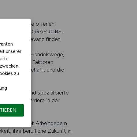
, die hier ihre offenen
assen sich auf AGRAR.JOBS,
e höchste Relevanz finden.
vanten
eit unserer
 internationale Handelswege,
erte
die all diese Faktoren
kzwecken.
erknüpfung schafft und die
ookies zu.
rung
ls seriöse und spezialisierte
ielt ihre Karriere in der
TIEREN
R.JOBS bietet Arbeitgebern
eit, ihre berufliche Zukunft in