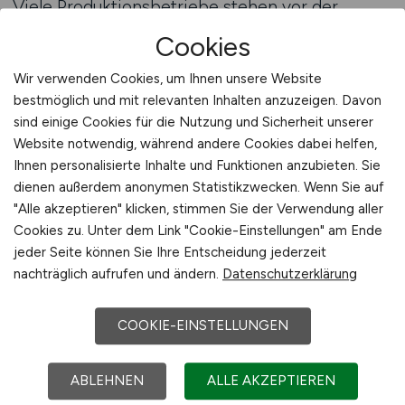
Viele Produktionsbetriebe stehen vor der
Herausforderung, ihre offenen Stellen klar und
Cookies
attraktiv darzustellen. Häufig liegt das Problem
nicht im Betrieb selbst, sondern in der
Wir verwenden Cookies, um Ihnen unsere Website
bestmöglich und mit relevanten Inhalten anzuzeigen. Davon
Formulierung der Anforderungen oder der
sind einige Cookies für die Nutzung und Sicherheit unserer
Auswahl geeigneter Veröffentlichungswege.
Website notwendig, während andere Cookies dabei helfen,
Gerade Betriebe ohne eigene Personalabteilung
Ihnen personalisierte Inhalte und Funktionen anzubieten. Sie
müssen Recruiting parallel zum operativen
dienen außerdem anonymen Statistikzwecken. Wenn Sie auf
Tagesgeschäft bewältigen, was zu
"Alle akzeptieren" klicken, stimmen Sie der Verwendung aller
Unsicherheiten und Zeitdruck führen kann.
Cookies zu. Unter dem Link "Cookie-Einstellungen" am Ende
jeder Seite können Sie Ihre Entscheidung jederzeit
AGRAR.JOBS unterstützt Produzenten mit einer
nachträglich aufrufen und ändern.
Datenschutzerklärung
beratenden Begleitung rund um die
Veröffentlichung von Stellenanzeigen. Dabei
COOKIE-EINSTELLUNGEN
stehen praxisnahe Einschätzungen im
Vordergrund, die auf Erfahrung im Agrarumfeld
ABLEHNEN
ALLE AKZEPTIEREN
basieren. Ziel ist es, Anforderungen realistisch