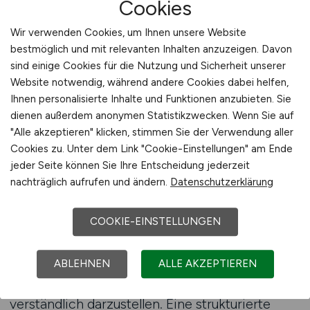
Cookies
Unsicherheiten bei der Gestaltung von
Stellenanzeigen oder bei der Auswahl der
Wir verwenden Cookies, um Ihnen unsere Website
passenden Veröffentlichungswege. Gerade
bestmöglich und mit relevanten Inhalten anzuzeigen. Davon
kleinere und mittlere Forstbetriebe verfügen
sind einige Cookies für die Nutzung und Sicherheit unserer
selten über eigene Personalabteilungen und
Website notwendig, während andere Cookies dabei helfen,
müssen Recruiting parallel zum operativen
Ihnen personalisierte Inhalte und Funktionen anzubieten. Sie
Tagesgeschäft bewältigen.
dienen außerdem anonymen Statistikzwecken. Wenn Sie auf
"Alle akzeptieren" klicken, stimmen Sie der Verwendung aller
Cookies zu. Unter dem Link "Cookie-Einstellungen" am Ende
AGRAR.JOBS unterstützt Forstbetriebe mit
jeder Seite können Sie Ihre Entscheidung jederzeit
einer beratenden Begleitung rund um die
nachträglich aufrufen und ändern.
Datenschutzerklärung
Veröffentlichung von Stellenanzeigen. Dabei
steht die Praxis im Vordergrund. Ziel ist es,
COOKIE-EINSTELLUNGEN
Arbeitgeber dabei zu unterstützen, ihre
Anforderungen klar zu formulieren, realistische
ABLEHNEN
ALLE AKZEPTIEREN
Erwartungen zu kommunizieren und die
Besonderheiten des eigenen Betriebs
verständlich darzustellen. Eine strukturierte