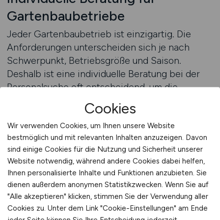
Gartenbaubetriebe
Jeder Gartenbaubetrieb ist einzigartig. Die
Anforderungen unterscheiden sich je nach
Schwerpunkt, Betriebsgröße und Saison.
Deshalb ist eine individuelle Beratung bei der
Personalsuche oft entscheidend, um die
passenden Mitarbeiter zu gewinnen.
Cookies
AGRAR.JOBS bietet Arbeitgebern die
Möglichkeit, sich professionell begleiten zu
Wir verwenden Cookies, um Ihnen unsere Website
bestmöglich und mit relevanten Inhalten anzuzeigen. Davon
lassen und ihre Anzeigen gezielt zu optimieren.
sind einige Cookies für die Nutzung und Sicherheit unserer
Dabei geht es nicht nur um die reine
Website notwendig, während andere Cookies dabei helfen,
Veröffentlichung, sondern um die inhaltliche
Ihnen personalisierte Inhalte und Funktionen anzubieten. Sie
und strategische Gestaltung der Ausschreibung.
dienen außerdem anonymen Statistikzwecken. Wenn Sie auf
Ziel ist es, die Anzeige so zu formulieren, dass
"Alle akzeptieren" klicken, stimmen Sie der Verwendung aller
sie die richtigen Bewerber anspricht –
Cookies zu. Unter dem Link "Cookie-Einstellungen" am Ende
Menschen, die mit Herz, Wissen und Motivation
jeder Seite können Sie Ihre Entscheidung jederzeit