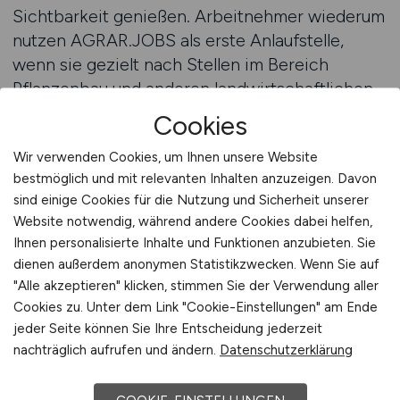
Sichtbarkeit genießen. Arbeitnehmer wiederum
nutzen AGRAR.JOBS als erste Anlaufstelle,
wenn sie gezielt nach Stellen im Bereich
Pflanzenbau und anderen landwirtschaftlichen
Fachgebieten suchen.
Cookies
Wir verwenden Cookies, um Ihnen unsere Website
Die Positionierung als führendes Jobportal
bestmöglich und mit relevanten Inhalten anzuzeigen. Davon
basiert auf einer klaren Spezialisierung, einem
sind einige Cookies für die Nutzung und Sicherheit unserer
hohen Maß an Glaubwürdigkeit und einer
Website notwendig, während andere Cookies dabei helfen,
starken Reichweite. Arbeitgeber erreichen auf
Ihnen personalisierte Inhalte und Funktionen anzubieten. Sie
AGRAR.JOBS Fachkräfte, die sich bewusst für
dienen außerdem anonymen Statistikzwecken. Wenn Sie auf
eine Karriere in der Landwirtschaft entschieden
"Alle akzeptieren" klicken, stimmen Sie der Verwendung aller
haben. Arbeitnehmer wissen, dass sie hier
Cookies zu. Unter dem Link "Cookie-Einstellungen" am Ende
relevante und geprüfte Stellenangebote finden,
jeder Seite können Sie Ihre Entscheidung jederzeit
nachträglich aufrufen und ändern.
Datenschutzerklärung
die ihnen echte Perspektiven bieten.