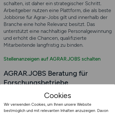
schalten, ist daher ein strategischer Schritt.
Arbeitgeber nutzen eine Plattform, die als beste
Jobbörse für Agrar-Jobs gilt und innerhalb der
Branche eine hohe Relevanz besitzt. Das
unterstützt eine nachhaltige Personalgewinnung
und erhöht die Chancen, qualifizierte
Mitarbeitende langfristig zu binden.
Stellenanzeigen auf AGRAR.JOBS schalten
AGRAR.JOBS Beratung für
Forschungsbetriebe
Forschungs- und Versuchsbetriebe im
Cookies
Agrarwesen stehen bei der Personalsuche
Wir verwenden Cookies, um Ihnen unsere Website
häufig vor komplexen Herausforderungen. Die
bestmöglich und mit relevanten Inhalten anzuzeigen. Davon
Anforderungen an Mitarbeitende sind hoch, die