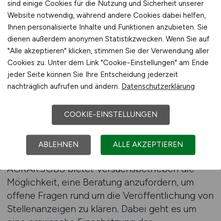
sind einige Cookies für die Nutzung und Sicherheit unserer
Tätigkeiten oft sehr spezifisch und der
Website notwendig, während andere Cookies dabei helfen,
Arbeitsmarkt für qualifizierte Fachkräfte
Ihnen personalisierte Inhalte und Funktionen anzubieten. Sie
begrenzt. Gleichzeitig unterscheiden sich
dienen außerdem anonymen Statistikzwecken. Wenn Sie auf
Versuchsbetriebe stark hinsichtlich ihrer
"Alle akzeptieren" klicken, stimmen Sie der Verwendung aller
Schwerpunkte, Versuchsdesigns und
Cookies zu. Unter dem Link "Cookie-Einstellungen" am Ende
organisatorischen Strukturen. Diese Vielfalt
jeder Seite können Sie Ihre Entscheidung jederzeit
nachträglich aufrufen und ändern.
Datenschutzerklärung
macht es schwierig, standardisierte Recruiting-
Ansätze erfolgreich einzusetzen. Eine fundierte
Beratung hilft Arbeitgebern dabei, ihre
COOKIE-EINSTELLUNGEN
individuelle Situation realistisch einzuschätzen
und gezielte Entscheidungen zu treffen.
ABLEHNEN
ALLE AKZEPTIEREN
AGRAR.JOBS bietet Versuchsbetrieben die
Möglichkeit, eine Beratung anzufordern, um
offene Fragen rund um die Veröffentlichung von
Stellenanzeigen zu klären. Dabei geht es um