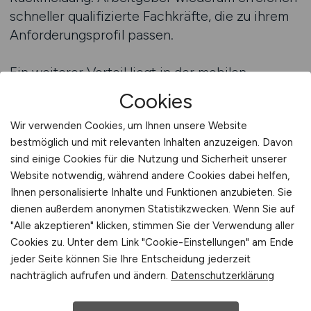
schneller qualifizierte Fachkräfte, die zu ihrem
Anforderungsprofil passen.
Ein weiterer Vorteil liegt in der mobilen
Optimierung des Systems. Bewerber können
Cookies
auch unterwegs auf aktuelle Ausschreibungen
Wir verwenden Cookies, um Ihnen unsere Website
zugreifen und ihre Unterlagen sofort hochladen.
bestmöglich und mit relevanten Inhalten anzuzeigen. Davon
Gerade in der Agrarberatung, wo Flexibilität
sind einige Cookies für die Nutzung und Sicherheit unserer
gefragt ist, erweist sich dies als entscheidend.
Website notwendig, während andere Cookies dabei helfen,
Das Jobportal Nr. 1 für Agrar-Jobs stellt damit
Ihnen personalisierte Inhalte und Funktionen anzubieten. Sie
sicher, dass Fachkräfte ihre Karriere in der
dienen außerdem anonymen Statistikzwecken. Wenn Sie auf
Beratung effizient und zielgerichtet
"Alle akzeptieren" klicken, stimmen Sie der Verwendung aller
vorantreiben können.
Cookies zu. Unter dem Link "Cookie-Einstellungen" am Ende
jeder Seite können Sie Ihre Entscheidung jederzeit
nachträglich aufrufen und ändern.
Datenschutzerklärung
Jobfinder