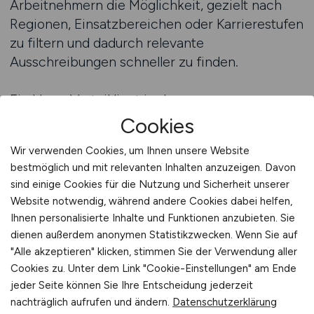
Arbeitnehmern die Möglichkeit, gezielt nach
Regionen, Einsatzbereichen oder Karrierestufen
zu filtern und dadurch relevante
Ausschreibungen schneller zu finden.
Ein klarer Vorteil liegt in der
benutzerfreundlichen Struktur. Arbeitnehmer
Cookies
können ihre Bewerbungsunterlagen direkt
Wir verwenden Cookies, um Ihnen unsere Website
hochladen, Bewerbungen abschicken und
bestmöglich und mit relevanten Inhalten anzuzeigen. Davon
schnelle Rückmeldungen erwarten. Arbeitgeber
sind einige Cookies für die Nutzung und Sicherheit unserer
profitieren ebenfalls, da sie über den Jobfinder
Website notwendig, während andere Cookies dabei helfen,
Zugang zu qualifizierten Fachkräften erhalten.
Ihnen personalisierte Inhalte und Funktionen anzubieten. Sie
dienen außerdem anonymen Statistikzwecken. Wenn Sie auf
Die mobile Nutzung des Jobfinders ist ein
"Alle akzeptieren" klicken, stimmen Sie der Verwendung aller
weiterer Pluspunkt. Arbeitnehmer haben
Cookies zu. Unter dem Link "Cookie-Einstellungen" am Ende
jeder Seite können Sie Ihre Entscheidung jederzeit
jederzeit Zugriff auf die neuesten
nachträglich aufrufen und ändern.
Datenschutzerklärung
Ausschreibungen, können direkt reagieren und