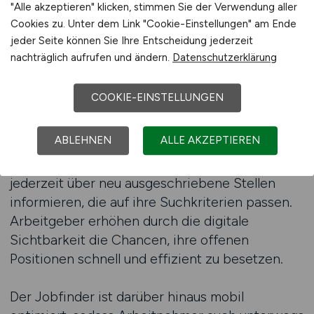
"Alle akzeptieren" klicken, stimmen Sie der Verwendung aller
filtern.
Cookies zu. Unter dem Link "Cookie-Einstellungen" am Ende
jeder Seite können Sie Ihre Entscheidung jederzeit
Gerade in einer Branche, die geografisch stark
nachträglich aufrufen und ändern.
Datenschutzerklärung
geprägt ist, verschafft diese Funktionalität
einen klaren Vorteil. Arbeitgeber nutzen diese
COOKIE-EINSTELLUNGEN
Transparenz, um Bewerber direkt in den
Regionen anzusprechen, in denen sie neue
ABLEHNEN
ALLE AKZEPTIEREN
Mitarbeiter benötigen. Ein weiterer Vorteil liegt
in der Aktualität. Arbeitnehmer können sich
jederzeit über neu ausgeschriebene Stellen
informieren, die auf ihre Suchkriterien passen.
Arbeitgeber erhöhen durch die digitale
Sichtbarkeit die Chancen, ihre offenen
Positionen schnell und effizient zu besetzen.
Der Jobfinder ist darüber hinaus mobil