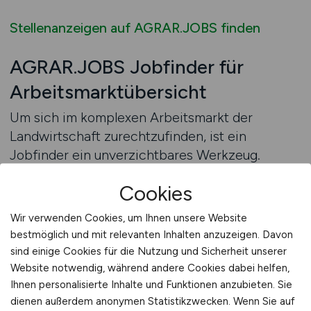
Stellenanzeigen auf AGRAR.JOBS finden
AGRAR.JOBS Jobfinder für
Arbeitsmarktübersicht
Um sich im komplexen Arbeitsmarkt der
Landwirtschaft zurechtzufinden, ist ein
Jobfinder ein unverzichtbares Werkzeug.
Arbeitnehmer können gezielt nach Stellen
Cookies
suchen, die ihren Interessen und Qualifikationen
entsprechen. Arbeitgeber profitieren davon,
Wir verwenden Cookies, um Ihnen unsere Website
dass ihre Ausschreibungen von genau den
bestmöglich und mit relevanten Inhalten anzuzeigen. Davon
Kandidaten gefunden werden, die sie
sind einige Cookies für die Nutzung und Sicherheit unserer
ansprechen wollen. Der Jobfinder bietet
Website notwendig, während andere Cookies dabei helfen,
Arbeitnehmern die Möglichkeit, Stellen nach
Ihnen personalisierte Inhalte und Funktionen anzubieten. Sie
dienen außerdem anonymen Statistikzwecken. Wenn Sie auf
Region, Fachgebiet oder Erfahrungsstufe zu