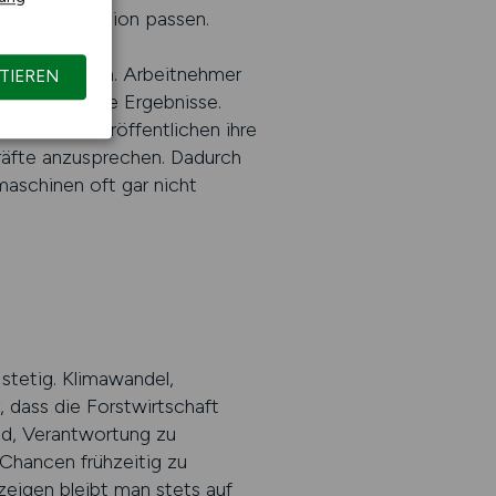
 Lebenssituation passen.
en Plattformen. Arbeitnehmer
TIEREN
 nur relevante Ergebnisse.
 Betriebe veröffentlichen ihre
kräfte anzusprechen. Dadurch
maschinen oft gar nicht
tetig. Klimawandel,
dass die Forstwirtschaft
ind, Verantwortung zu
 Chancen frühzeitig zu
zeigen bleibt man stets auf