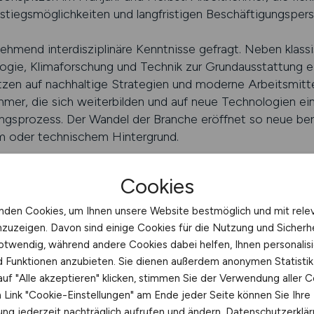
nstiegsmöglichkeiten und langfristigen Beschäftigungspers
unehmend interdisziplinäre Kenntnisse gefragt. Neben kla
logie, Klimaforschung und Technik zur Grundausstattung 
etzen auf nachhaltige Strategien und moderne Arbeitsmitt
ehmer, die sich weiterbilden und auf neue Technologien ein
ngsprozess. Der Wandel der Branche eröffnet so neue ber
em oder technischem Hintergrund.
JOBS finden
Cookies
inder für Waldmanagement und N
nden Cookies, um Ihnen unsere Website bestmöglich und mit rele
nzuzeigen. Davon sind einige Cookies für die Nutzung und Sicherh
ment und Naturschutz bietet Arbeitnehmern die Möglichk
otwendig, während andere Cookies dabei helfen, Ihnen personalisi
 Er vereinfacht die Suche, indem er alle relevanten Aus
nd Funktionen anzubieten. Sie dienen außerdem anonymen Statisti
ch bündelt. Wer nach einer Tätigkeit sucht, die ökologisc
uf "Alle akzeptieren" klicken, stimmen Sie der Verwendung aller C
indet hier den idealen Einstiegspunkt. Der Jobfinder ermög
Link "Cookie-Einstellungen" am Ende jeder Seite können Sie Ihre
n und Anstellungsarten – von Vollzeit über Teilzeit bis zu
ng jederzeit nachträglich aufrufen und ändern.
Datenschutzerklä