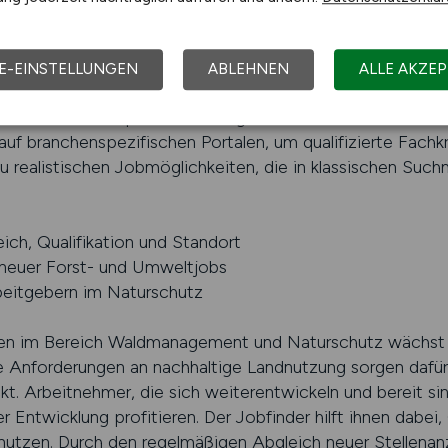
den Arbeitgeber finden, die zur eigenen Qualifikation und
rten Jobfinders bietet klare Vorteile gegenüber allgemein
E-EINSTELLUNGEN
ABLEHNEN
ALLE AKZEP
Ausrichtung auf den Agrar- und Umweltsektor und erhalten
nen sich auf die passenden Angebote konzentrieren. Viele
 auf branchenspezifischen Portalen, um qualifizierte Fach
u realistischen Jobmöglichkeiten, die in klassischen Such
eich, Qualifikation und Standort
 neuer Forst- und Umweltjobs
beitgebern im Naturschutz
en im Bereich Waldmanagement und Naturschutz wächst s
Anforderungen an nachhaltige Landnutzung sorgen dafür, 
kt. Arbeitnehmer, die sich weiterentwickeln und bereit s
Entwicklung profitieren. Der Jobfinder hilft ihnen dabei,
 nutzen. Durch den regelmäßigen Abgleich neuer Stellenan