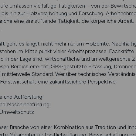
rufe umfassen vielfältige Tätigkeiten – von der Bewirtsch
s hin zur Holzverarbeitung und Forschung. Arbeitnehmer,
ranche eine sinnstiftende Tätigkeit, die körperliche Arbei
.
ft geht es längst nicht mehr nur um Holzernte. Nachhalti
stehen im Mittelpunkt vieler Arbeitsprozesse. Fachkräfte 
n der Lage sind, wirtschaftliche und umweltgerechte Zie
iesen Bereich erreicht: GPS-gestützte Erfassung, Drohnene
d mittlerweile Standard. Wer über technisches Verständnis
r Forstwirtschaft eine zukunftssichere Perspektive.
ge und Aufforstung
und Maschinenführung
d Umweltschutz
eser Branche von einer Kombination aus Tradition und Inn
rte Mitarbeiter für forstliche Planung, Bewirtschaftung o