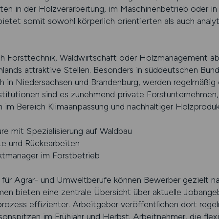
ten in der Holzverarbeitung, im Maschinenbetrieb oder in d
ietet somit sowohl körperlich orientierten als auch anal
ch Forsttechnik, Waldwirtschaft oder Holzmanagement abg
lands attraktive Stellen. Besonders in süddeutschen Bun
 in Niedersachsen und Brandenburg, werden regelmäßig qu
stitutionen sind es zunehmend private Forstunternehmen, d
 im Bereich Klimaanpassung und nachhaltiger Holzproduk
ure mit Spezialisierung auf Waldbau
te und Rückearbeiten
ktmanager im Forstbetrieb
 für Agrar- und Umweltberufe können Bewerber gezielt nac
men bieten eine zentrale Übersicht über aktuelle Jobange
zess effizienter. Arbeitgeber veröffentlichen dort rege
nspitzen im Frühjahr und Herbst. Arbeitnehmer, die flexi