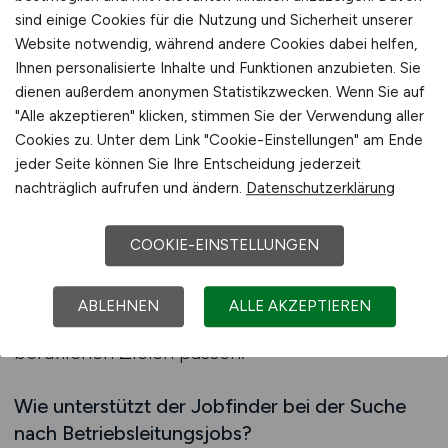
erhöht die Passgenauigkeit der Ergebnisse.
sind einige Cookies für die Nutzung und Sicherheit unserer
Website notwendig, während andere Cookies dabei helfen,
Für viele Arbeitnehmer in Führungspositionen
Ihnen personalisierte Inhalte und Funktionen anzubieten. Sie
ist Diskretion und Effizienz bei der Jobsuche
dienen außerdem anonymen Statistikzwecken. Wenn Sie auf
besonders wichtig. Der Jobfinder erleichtert es,
"Alle akzeptieren" klicken, stimmen Sie der Verwendung aller
relevante Stellenangebote zu finden und
Cookies zu. Unter dem Link "Cookie-Einstellungen" am Ende
unterschiedliche Positionen miteinander zu
jeder Seite können Sie Ihre Entscheidung jederzeit
vergleichen. Die klare Struktur sorgt dafür, dass
nachträglich aufrufen und ändern.
Datenschutzerklärung
leitungsbezogene Aufgaben,
Verantwortungsbereiche und
COOKIE-EINSTELLUNGEN
Rahmenbedingungen schnell erfassbar sind.
Arbeitnehmer können so gezielt prüfen, welche
ABLEHNEN
ALLE AKZEPTIEREN
Positionen zu ihrem Erfahrungsniveau und ihren
beruflichen Zielen passen.
Wie unterstützt der Jobfinder bei der Suche
nach Betriebsleitungsjobs?