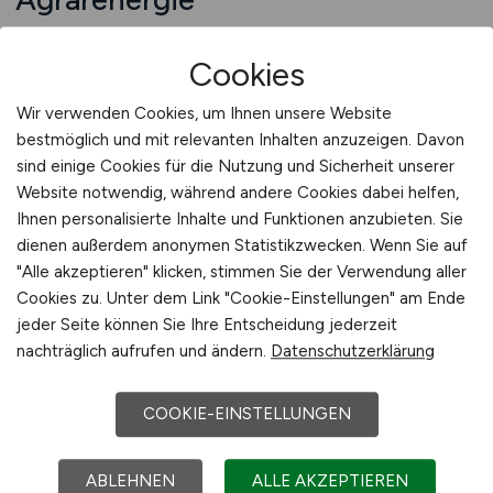
Die Jobsuche im Bereich Agrarenergie
Cookies
erfordert Übersicht und eine klare Struktur, da
Stellenangebote sehr unterschiedliche
Wir verwenden Cookies, um Ihnen unsere Website
technische und organisatorische
bestmöglich und mit relevanten Inhalten anzuzeigen. Davon
Anforderungen aufweisen können. Ein
sind einige Cookies für die Nutzung und Sicherheit unserer
spezialisierter Jobfinder unterstützt
Website notwendig, während andere Cookies dabei helfen,
Arbeitnehmer dabei, diese Vielfalt zu ordnen
Ihnen personalisierte Inhalte und Funktionen anzubieten. Sie
und gezielt nach passenden Positionen zu
dienen außerdem anonymen Statistikzwecken. Wenn Sie auf
"Alle akzeptieren" klicken, stimmen Sie der Verwendung aller
suchen. Anstatt zahlreiche Anzeigen manuell zu
Cookies zu. Unter dem Link "Cookie-Einstellungen" am Ende
durchsuchen, können Jobsuchende ihre Suche
jeder Seite können Sie Ihre Entscheidung jederzeit
systematisch eingrenzen und relevante
nachträglich aufrufen und ändern.
Datenschutzerklärung
Angebote schneller identifizieren. Gerade in
einem technisch geprägten Arbeitsumfeld ist
COOKIE-EINSTELLUNGEN
diese Effizienz ein entscheidender Vorteil.
ABLEHNEN
ALLE AKZEPTIEREN
Ein Jobfinder für den Agrarenergiebereich