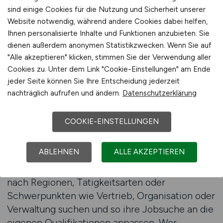
spezialisierter Jobfinder unterstützt
sind einige Cookies für die Nutzung und Sicherheit unserer
Arbeitnehmer dabei, diese Vielfalt zu ordnen
Website notwendig, während andere Cookies dabei helfen,
und gezielt nach passenden Positionen zu
Ihnen personalisierte Inhalte und Funktionen anzubieten. Sie
dienen außerdem anonymen Statistikzwecken. Wenn Sie auf
suchen. Anstatt zahlreiche Anzeigen manuell zu
"Alle akzeptieren" klicken, stimmen Sie der Verwendung aller
durchsuchen, können Jobsuchende ihre Suche
Cookies zu. Unter dem Link "Cookie-Einstellungen" am Ende
systematisch eingrenzen und relevante
jeder Seite können Sie Ihre Entscheidung jederzeit
Angebote schneller identifizieren. Gerade in
nachträglich aufrufen und ändern.
Datenschutzerklärung
einem wirtschaftlich geprägten Arbeitsumfeld
ist diese Effizienz ein entscheidender Vorteil.
COOKIE-EINSTELLUNGEN
Ein Jobfinder für den Agrarhandel ermöglicht
ABLEHNEN
ALLE AKZEPTIEREN
es, individuelle Suchkriterien zu
berücksichtigen. Arbeitnehmer können gezielt
nach Regionen, Tätigkeitsarten oder
Schwerpunkten wie Vertrieb, Organisation oder
Verwaltung suchen und so ihre Jobsuche an die
eigenen Qualifikationen anpassen. Wer