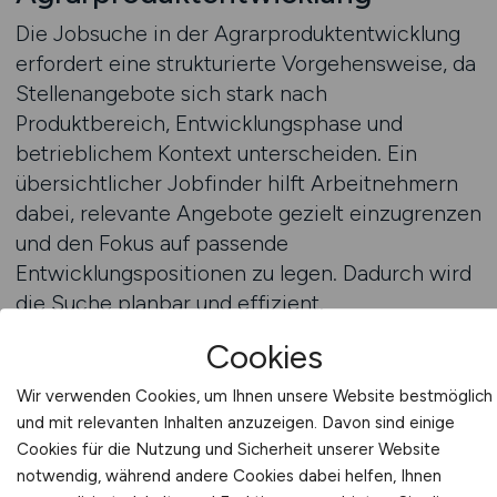
Die Jobsuche in der Agrarproduktentwicklung
erfordert eine strukturierte Vorgehensweise, da
Stellenangebote sich stark nach
Produktbereich, Entwicklungsphase und
betrieblichem Kontext unterscheiden. Ein
übersichtlicher Jobfinder hilft Arbeitnehmern
dabei, relevante Angebote gezielt einzugrenzen
und den Fokus auf passende
Entwicklungspositionen zu legen. Dadurch wird
die Suche planbar und effizient.
Cookies
Über den Jobfinder lassen sich Jobs in der
Agrarproduktentwicklung nach verschiedenen
Wir verwenden Cookies, um Ihnen unsere Website bestmöglich
Kriterien durchsuchen, etwa nach Region,
und mit relevanten Inhalten anzuzeigen. Davon sind einige
Cookies für die Nutzung und Sicherheit unserer Website
inhaltlichem Schwerpunkt oder Art der
notwendig, während andere Cookies dabei helfen, Ihnen
Tätigkeit. Für Arbeitnehmer ist das besonders