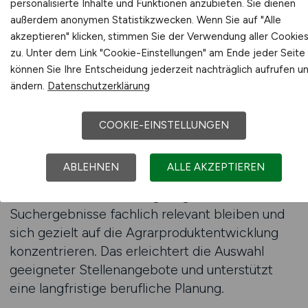
personalisierte Inhalte und Funktionen anzubieten. Sie dienen
wichtig, da viele Positionen projektbezogen
außerdem anonymen Statistikzwecken. Wenn Sie auf "Alle
oder an bestimmte Standorte gebunden sind.
akzeptieren" klicken, stimmen Sie der Verwendung aller Cookie
Gleichzeitig eröffnet der Jobfinder neue
zu. Unter dem Link "Cookie-Einstellungen" am Ende jeder Seite
Perspektiven, indem auch spezialisierte
können Sie Ihre Entscheidung jederzeit nachträglich aufrufen u
Entwicklungsbereiche sichtbar werden.
ändern.
Datenschutzerklärung
Als beste Jobbörse für Agrar-Jobs stellt
COOKIE-EINSTELLUNGEN
AGRAR.JOBS eine strukturierte Umgebung
bereit, die Arbeitnehmer bei der
ABLEHNEN
ALLE AKZEPTIEREN
systematischen Jobsuche unterstützt. Die klare
thematische Ausrichtung sorgt dafür, dass
Suchergebnisse fachlich relevant bleiben und
sich gezielt auf die Agrarproduktentwicklung
konzentrieren. Das erleichtert die Auswahl
geeigneter Stellenangebote und unterstützt
eine langfristige berufliche Planung.