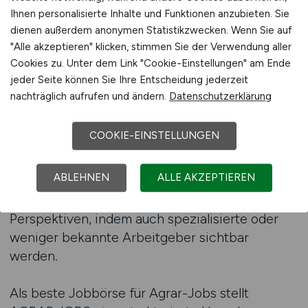
übersichtlich gestaltet.
Ihnen personalisierte Inhalte und Funktionen anzubieten. Sie
dienen außerdem anonymen Statistikzwecken. Wenn Sie auf
"Alle akzeptieren" klicken, stimmen Sie der Verwendung aller
Über den Jobfinder lassen sich
Cookies zu. Unter dem Link "Cookie-Einstellungen" am Ende
Sachbearbeitungsjobs im Agrarbereich nach
jeder Seite können Sie Ihre Entscheidung jederzeit
verschiedenen Kriterien durchsuchen, etwa
nachträglich aufrufen und ändern.
Datenschutzerklärung
nach Region, Tätigkeitsart oder
organisatorischem Umfeld. Für Arbeitnehmer ist
COOKIE-EINSTELLUNGEN
das besonders wichtig, da
Sachbearbeitungsstellen häufig langfristig
ABLEHNEN
ALLE AKZEPTIEREN
angelegt sind und klare Rahmenbedingungen
bieten. Gleichzeitig eröffnet der Jobfinder neue
Perspektiven, indem auch spezialisierte oder
weniger bekannte Arbeitgeber sichtbar
werden.
Als beste Jobbörse für Agrar-Jobs stellt