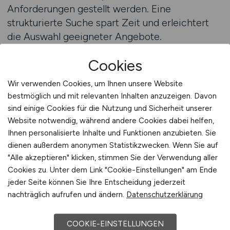
Anforderungen gestellt werden. Eine
strukturierte Suche spart Zeit und erleichtert
die Auswahl geeigneter Angebote.
Cookies
Viele Saisonkräfte kombinieren mehrere
Einsätze oder planen ihre Arbeit bewusst über
Wir verwenden Cookies, um Ihnen unsere Website
das Jahr verteilt. Der Jobfinder erleichtert es,
bestmöglich und mit relevanten Inhalten anzuzeigen. Davon
unterschiedliche Angebote miteinander zu
sind einige Cookies für die Nutzung und Sicherheit unserer
vergleichen und gezielt nach passenden
Website notwendig, während andere Cookies dabei helfen,
Zeiträumen zu suchen. Besonders hilfreich ist
Ihnen personalisierte Inhalte und Funktionen anzubieten. Sie
dienen außerdem anonymen Statistikzwecken. Wenn Sie auf
dies für Arbeitnehmer, die flexibel arbeiten
"Alle akzeptieren" klicken, stimmen Sie der Verwendung aller
möchten und Wert auf eine klare Übersicht
Cookies zu. Unter dem Link "Cookie-Einstellungen" am Ende
legen. Die klare Struktur des Jobfinders sorgt
jeder Seite können Sie Ihre Entscheidung jederzeit
dafür, dass relevante Stellen schnell sichtbar
nachträglich aufrufen und ändern.
Datenschutzerklärung
werden und der Suchprozess übersichtlich
bleibt.
COOKIE-EINSTELLUNGEN