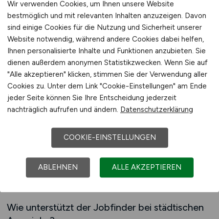
Wir verwenden Cookies, um Ihnen unsere Website
des Arbeitsumfelds zu ihren Vorstellungen
bestmöglich und mit relevanten Inhalten anzuzeigen. Davon
passen.
sind einige Cookies für die Nutzung und Sicherheit unserer
Website notwendig, während andere Cookies dabei helfen,
Für viele Arbeitnehmer ist Zeit ein
Ihnen personalisierte Inhalte und Funktionen anzubieten. Sie
entscheidender Faktor bei der Jobsuche. Der
dienen außerdem anonymen Statistikzwecken. Wenn Sie auf
Jobfinder erleichtert es, relevante
"Alle akzeptieren" klicken, stimmen Sie der Verwendung aller
Cookies zu. Unter dem Link "Cookie-Einstellungen" am Ende
Stellenangebote schnell zu identifizieren, ohne
jeder Seite können Sie Ihre Entscheidung jederzeit
sich durch eine Vielzahl allgemeiner Agrarjobs
nachträglich aufrufen und ändern.
Datenschutzerklärung
arbeiten zu müssen. Besonders hilfreich ist dies
für Fachkräfte, die gezielt in städtischen
COOKIE-EINSTELLUNGEN
Regionen arbeiten möchten. Die klare Struktur
des Jobfinders sorgt dafür, dass der
Suchprozess effizient und planbar bleibt und
ABLEHNEN
ALLE AKZEPTIEREN
relevante Angebote schnell sichtbar werden.
Wie unterstützt der Jobfinder bei städtischen