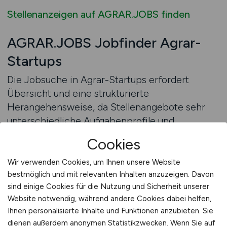
Stellenanzeigen auf AGRAR.JOBS finden
AGRAR.JOBS Jobfinder Agrar-
Startups
Die Jobsuche in Agrar-Startups erfordert
Übersicht und eine strukturierte
Herangehensweise, da Stellenangebote sehr
unterschiedliche Aufgabenprofile und
Anforderungen umfassen können. Ein
Cookies
spezialisierter Jobfinder unterstützt
Arbeitnehmer dabei, diese Vielfalt zu ordnen
Wir verwenden Cookies, um Ihnen unsere Website
und gezielt nach passenden Positionen zu
bestmöglich und mit relevanten Inhalten anzuzeigen. Davon
sind einige Cookies für die Nutzung und Sicherheit unserer
suchen. Anstatt zahlreiche Anzeigen manuell zu
Website notwendig, während andere Cookies dabei helfen,
durchsuchen, können Jobsuchende ihre Suche
Ihnen personalisierte Inhalte und Funktionen anzubieten. Sie
systematisch eingrenzen und relevante
dienen außerdem anonymen Statistikzwecken. Wenn Sie auf