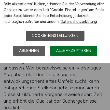
Angebote schneller identifizieren. Gerade in
"Alle akzeptieren" klicken, stimmen Sie der Verwendung aller
einem dynamischen Arbeitsumfeld ist diese
Cookies zu. Unter dem Link "Cookie-Einstellungen" am Ende
Effizienz ein entscheidender Vorteil.
jeder Seite können Sie Ihre Entscheidung jederzeit
nachträglich aufrufen und ändern.
Datenschutzerklärung
Ein Jobfinder für Agrar-Startups ermöglicht es,
individuelle Suchkriterien zu berücksichtigen.
COOKIE-EINSTELLUNGEN
Arbeitnehmer können gezielt nach Regionen,
Tätigkeitsbereichen oder thematischen
ABLEHNEN
ALLE AKZEPTIEREN
Schwerpunkten suchen und so ihre Jobsuche
an die eigenen Interessen und Qualifikationen
anpassen. Wer beispielsweise ein vielseitiges
Aufgabenfeld oder ein besonders
entwicklungsorientiertes Umfeld sucht, kann
entsprechende Stellenangebote priorisieren.
Diese strukturierte Vorgehensweise spart Zeit
und erhöht die Qualität der Suchergebnisse
deutlich.