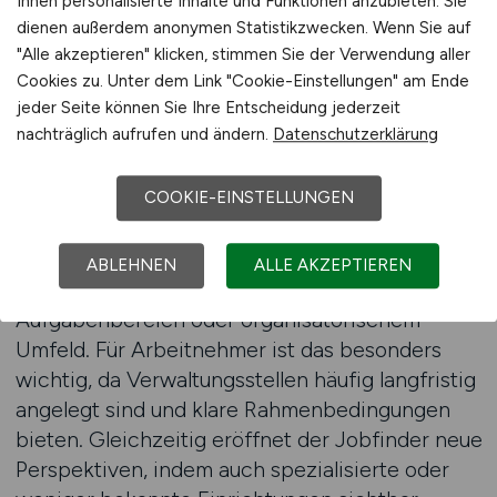
Ihnen personalisierte Inhalte und Funktionen anzubieten. Sie
regionalem Einsatz. Ein übersichtlicher
dienen außerdem anonymen Statistikzwecken. Wenn Sie auf
Jobfinder hilft Arbeitnehmern dabei, relevante
"Alle akzeptieren" klicken, stimmen Sie der Verwendung aller
Verwaltungsjobs gezielt einzugrenzen und den
Cookies zu. Unter dem Link "Cookie-Einstellungen" am Ende
Fokus auf passende Positionen zu legen.
jeder Seite können Sie Ihre Entscheidung jederzeit
nachträglich aufrufen und ändern.
Datenschutzerklärung
Dadurch wird die Jobsuche planbar und
übersichtlich.
COOKIE-EINSTELLUNGEN
Über den Jobfinder lassen sich Verwaltungsjobs
im Agrarbereich nach verschiedenen Kriterien
ABLEHNEN
ALLE AKZEPTIEREN
durchsuchen, etwa nach Region,
Aufgabenbereich oder organisatorischem
Umfeld. Für Arbeitnehmer ist das besonders
wichtig, da Verwaltungsstellen häufig langfristig
angelegt sind und klare Rahmenbedingungen
bieten. Gleichzeitig eröffnet der Jobfinder neue
Perspektiven, indem auch spezialisierte oder