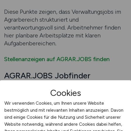
Diese Punkte zeigen, dass Verwaltungsjobs im
Agrarbereich strukturiert und
verantwortungsvoll sind. Arbeitnehmer finden
hier planbare Arbeitsplätze mit klaren
Aufgabenbereichen.
Stellenanzeigen auf AGRAR.JOBS finden
AGRAR.JOBS Jobfinder
Verwaltung
Cookies
Die Jobsuche im Verwaltungsbereich der
Wir verwenden Cookies, um Ihnen unsere Website
Landwirtschaft wird deutlich effizienter, wenn
bestmöglich und mit relevanten Inhalten anzuzeigen. Davon
strukturierte Suchmöglichkeiten genutzt
sind einige Cookies für die Nutzung und Sicherheit unserer
werden. Verwaltungsstellen unterscheiden sich
Website notwendig, während andere Cookies dabei helfen,
nach Aufgabenumfang, Organisationstyp und