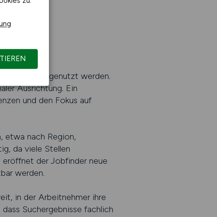
ookies zu.
rung
TIEREN
möglichkeiten genutzt werden.
aler Ausrichtung. Ein
renzen und den Fokus auf
n, etwa nach Region,
g, da viele Stellen
g eröffnet der Jobfinder neue
tbar werden.
it, in der Arbeitnehmer ihre
 dass Suchergebnisse fachlich