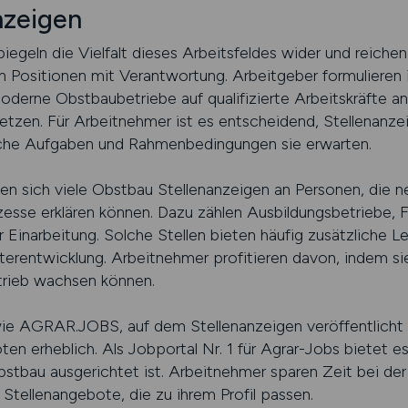
nzeigen
egeln die Vielfalt dieses Arbeitsfeldes wider und reichen
ten Positionen mit Verantwortung. Arbeitgeber formulieren
oderne Obstbaubetriebe auf qualifizierte Arbeitskräfte a
etzen. Für Arbeitnehmer ist es entscheidend, Stellenanze
elche Aufgaben und Rahmenbedingungen sie erwarten.
en sich viele Obstbau Stellenanzeigen an Personen, die n
esse erklären können. Dazu zählen Ausbildungsbetriebe, 
 Einarbeitung. Solche Stellen bieten häufig zusätzliche L
iterentwicklung. Arbeitnehmer profitieren davon, indem si
etrieb wachsen können.
 wie AGRAR.JOBS, auf dem Stellenanzeigen veröffentlicht 
n erheblich. Als Jobportal Nr. 1 für Agrar-Jobs bietet es
Obstbau ausgerichtet ist. Arbeitnehmer sparen Zeit bei der
 Stellenangebote, die zu ihrem Profil passen.