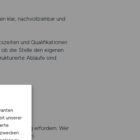
 klar, nachvollziehbar und
szeiten und Qualifikationen
, ob die Stelle den eigenen
rukturierte Abläufe sind
vanten
eit unserer
erte
erantwortung erfordern. Wer
kzwecken.
ar definierten