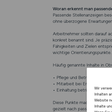
Woran erkennt man passende
Passende Stellenanzeigen bes
ohne überzogene Erwartungen
Arbeitnehmer sollten darauf a
konkret benannt sind. Je präzi
Fähigkeiten und Zielen entspri
wichtige Orientierungspunkte.
Häufig genannte Inhalte in Ob
• Pflege und Betreuung von Ob
• Mitarbeit bei Ernte, Lagerun
Wir verwe
• Einhaltung betrieblicher und
Inhalten a
Website n
Diese Punkte machen deutlich
Inhalte u
gezielt nach passenden Stellen