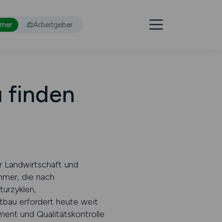
hmer
Arbeitgeber
 finden
er Landwirtschaft und
ehmer, die nach
urzyklen,
tbau erfordert heute weit
ent und Qualitätskontrolle