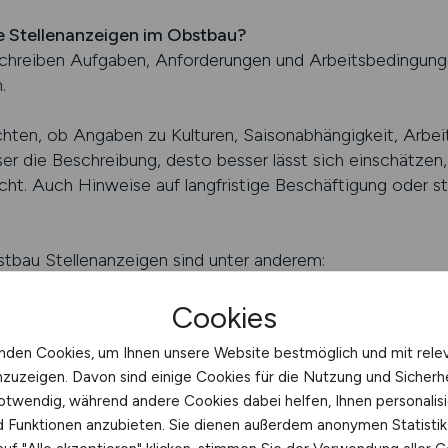
 Stellenanzeigen im Obstbau?
chreiben Aufgaben, Anforderungen und Arbeitsbedingungen
.
chten, ob Angaben zu Kulturen, Saisonabhängigkeit, Arbeit
ser die Beschreibung, desto besser lässt sich einschätzen
cht. Auch Hinweise auf langfristige Beschäftigung oder st
stbau Stellenanzeigen sind unter anderem:
Cookies
stkulturen über das Jahr hinweg
g und Qualitätskontrolle
nden Cookies, um Ihnen unsere Website bestmöglich und mit rele
 gesetzlicher Vorgaben
nzuzeigen. Davon sind einige Cookies für die Nutzung und Sicherh
otwendig, während andere Cookies dabei helfen, Ihnen personalisi
, dass Obstbau Jobs ein hohes Maß an Genauigkeit und V
nd Funktionen anzubieten. Sie dienen außerdem anonymen Statisti
anzeigen sucht, findet stabile Arbeitsmöglichkeiten mit kl