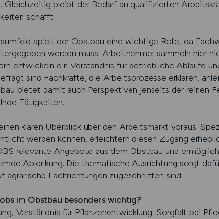
Gleichzeitig bleibt der Bedarf an qualifizierten Arbeitsk
keiten schafft.
ngsumfeld spielt der Obstbau eine wichtige Rolle, da Fach
tergegeben werden muss. Arbeitnehmer sammeln hier nicht
rn entwickeln ein Verständnis für betriebliche Abläufe un
agt sind Fachkräfte, die Arbeitsprozesse erklären, anlei
au bietet damit auch Perspektiven jenseits der reinen Fe
lnde Tätigkeiten.
inen klaren Überblick über den Arbeitsmarkt voraus. Spezi
ntlicht werden können, erleichtern diesen Zugang erheblic
BS relevante Angebote aus dem Obstbau und ermöglich
emde Ablenkung. Die thematische Ausrichtung sorgt dafü
auf agrarische Fachrichtungen zugeschnitten sind.
 Jobs im Obstbau besonders wichtig?
ung, Verständnis für Pflanzenentwicklung, Sorgfalt bei Pf