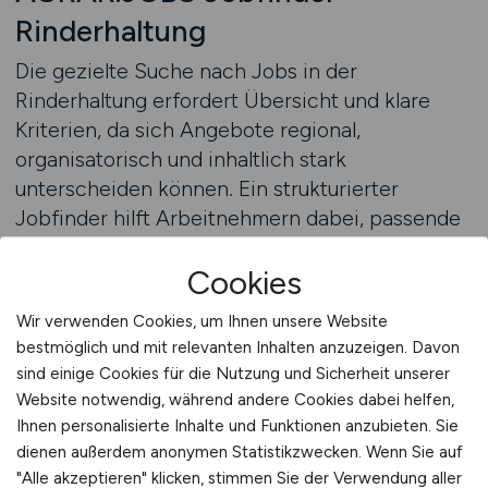
Rinderhaltung
Die gezielte Suche nach Jobs in der
Rinderhaltung erfordert Übersicht und klare
Kriterien, da sich Angebote regional,
organisatorisch und inhaltlich stark
unterscheiden können. Ein strukturierter
Jobfinder hilft Arbeitnehmern dabei, passende
Stellenangebote effizient zu identifizieren und
Cookies
den eigenen Suchprozess sinnvoll zu steuern.
Besonders für Personen, die neben praktischer
Wir verwenden Cookies, um Ihnen unsere Website
Arbeit auch Aufgaben in Ausbildung oder
bestmöglich und mit relevanten Inhalten anzuzeigen. Davon
Anleitung übernehmen möchten, ist eine
sind einige Cookies für die Nutzung und Sicherheit unserer
präzise Auswahl entscheidend. So lassen sich
Website notwendig, während andere Cookies dabei helfen,
Stellen finden, die sowohl fachlich als auch
Ihnen personalisierte Inhalte und Funktionen anzubieten. Sie
persönlich überzeugen.
dienen außerdem anonymen Statistikzwecken. Wenn Sie auf
"Alle akzeptieren" klicken, stimmen Sie der Verwendung aller