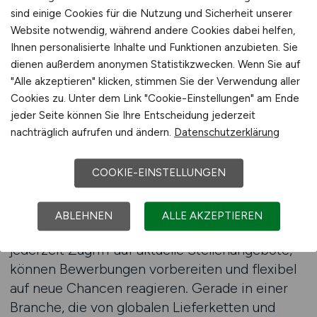
zu finden.
sind einige Cookies für die Nutzung und Sicherheit unserer
Website notwendig, während andere Cookies dabei helfen,
Ein wesentlicher Vorteil besteht darin, dass
Ihnen personalisierte Inhalte und Funktionen anzubieten. Sie
Bewerber ihre Unterlagen direkt über das
dienen außerdem anonymen Statistikzwecken. Wenn Sie auf
System hochladen und an Arbeitgeber
"Alle akzeptieren" klicken, stimmen Sie der Verwendung aller
versenden können. Dadurch verkürzt sich der
Cookies zu. Unter dem Link "Cookie-Einstellungen" am Ende
Bewerbungsprozess, und die Chancen auf eine
jeder Seite können Sie Ihre Entscheidung jederzeit
nachträglich aufrufen und ändern.
Datenschutzerklärung
schnelle Rückmeldung steigen. Arbeitgeber
profitieren ebenfalls, da sie leichter geeignete
Fachkräfte identifizieren können.
COOKIE-EINSTELLUNGEN
Die mobile Nutzung des Jobfinders ist ein
ABLEHNEN
ALLE AKZEPTIEREN
weiterer Pluspunkt. Arbeitnehmer haben
jederzeit Zugriff auf aktuelle Stellenangebote,
können Bewerbungen vorbereiten und flexibel
auf neue Chancen reagieren. Gerade in einer
Branche, die von globalen Lieferketten und