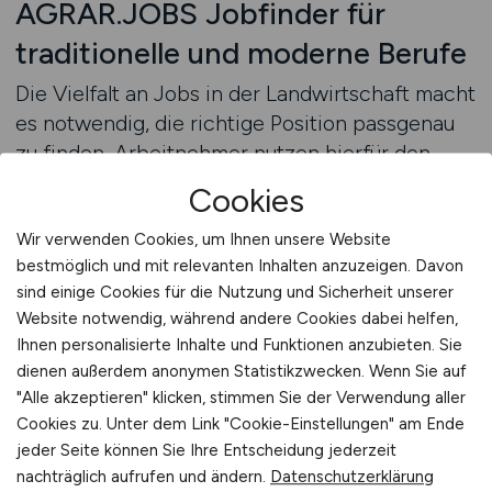
AGRAR.JOBS Jobfinder für
traditionelle und moderne Berufe
Die Vielfalt an Jobs in der Landwirtschaft macht
es notwendig, die richtige Position passgenau
zu finden. Arbeitnehmer nutzen hierfür den
Jobfinder, um sich gezielt zwischen
Cookies
traditionellen und modernen Berufsbildern zu
orientieren. Arbeitgeber präsentieren dort ihre
Wir verwenden Cookies, um Ihnen unsere Website
bestmöglich und mit relevanten Inhalten anzuzeigen. Davon
offenen Stellen, um die passenden Bewerber
sind einige Cookies für die Nutzung und Sicherheit unserer
anzusprechen. Der Jobfinder ermöglicht
Website notwendig, während andere Cookies dabei helfen,
Arbeitnehmern eine differenzierte Suche.
Ihnen personalisierte Inhalte und Funktionen anzubieten. Sie
dienen außerdem anonymen Statistikzwecken. Wenn Sie auf
Wer sich eher in handwerklichen Tätigkeiten
"Alle akzeptieren" klicken, stimmen Sie der Verwendung aller
sieht, findet dort Stellenangebote, die diese
Cookies zu. Unter dem Link "Cookie-Einstellungen" am Ende
Stärken abbilden. Arbeitgeber erreichen
jeder Seite können Sie Ihre Entscheidung jederzeit
dadurch Bewerber, die mit praktischer
nachträglich aufrufen und ändern.
Datenschutzerklärung