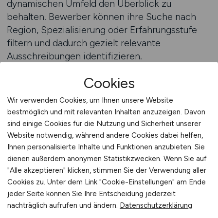
dynamischen Umfeld den Überblick zu
behalten. Bewerber können ihre Suche nach
Region, Spezialisierung oder Erfahrungsstufe
filtern und dadurch gezielt relevante
Ausschreibungen identifizieren.
Cookies
Ein entscheidender Vorteil liegt in der
Möglichkeit, Bewerbungen direkt online
Wir verwenden Cookies, um Ihnen unsere Website
einzureichen. Arbeitnehmer sparen Zeit und
bestmöglich und mit relevanten Inhalten anzuzeigen. Davon
erhöhen ihre Chancen auf schnelle
sind einige Cookies für die Nutzung und Sicherheit unserer
Rückmeldungen. Arbeitgeber profitieren
Website notwendig, während andere Cookies dabei helfen,
gleichzeitig von einem effizienteren Zugang zu
Ihnen personalisierte Inhalte und Funktionen anzubieten. Sie
dienen außerdem anonymen Statistikzwecken. Wenn Sie auf
qualifizierten Fachkräften. Die mobile
"Alle akzeptieren" klicken, stimmen Sie der Verwendung aller
Optimierung sorgt dafür, dass Arbeitnehmer
Cookies zu. Unter dem Link "Cookie-Einstellungen" am Ende
jederzeit und von überall auf aktuelle
jeder Seite können Sie Ihre Entscheidung jederzeit
Ausschreibungen zugreifen können. In einer
nachträglich aufrufen und ändern.
Datenschutzerklärung
Branche, die durch saisonale Abläufe und