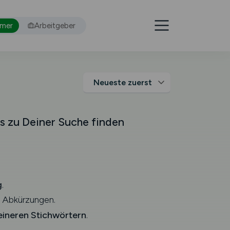
hmer
Arbeitgeber
s zu Deiner Suche finden
g
.
 Abkürzungen.
eineren Stichwörtern
.