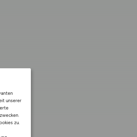
vanten
eit unserer
erte
kzwecken.
ookies zu.