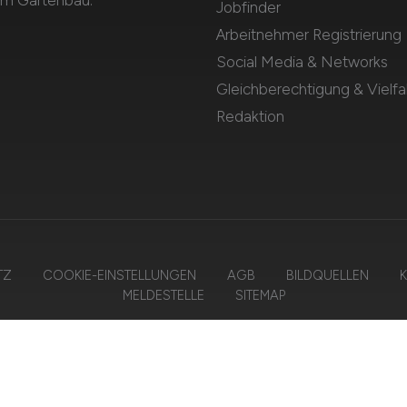
 im Gartenbau.
Jobfinder
Arbeitnehmer Registrierung
Social Media & Networks
Gleichberechtigung & Vielfal
Redaktion
TZ
COOKIE-EINSTELLUNGEN
AGB
BILDQUELLEN
K
MELDESTELLE
SITEMAP
 2026 AGRAR.JOBS – ZIEGELER MEDIEN GMBH • Alle Rechte vorbehalte