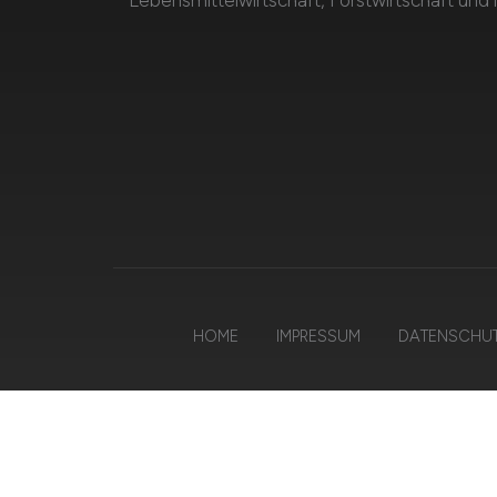
Lebensmittelwirtschaft, Forstwirtschaft und
HOME
IMPRESSUM
DATENSCHU
©