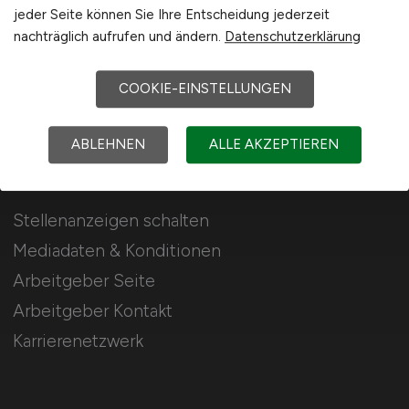
jeder Seite können Sie Ihre Entscheidung jederzeit
4.117 Jobs in der Agrarwirtschaft, Landwirtschaft,
nachträglich aufrufen und ändern.
Datenschutzerklärung
Lebensmittelwirtschaft, Forstwirtschaft und im
Gartenbau.
COOKIE-EINSTELLUNGEN
ABLEHNEN
ALLE AKZEPTIEREN
Für Arbeitgeber
Stellenanzeigen schalten
Mediadaten & Konditionen
Arbeitgeber Seite
Arbeitgeber Kontakt
Karrierenetzwerk