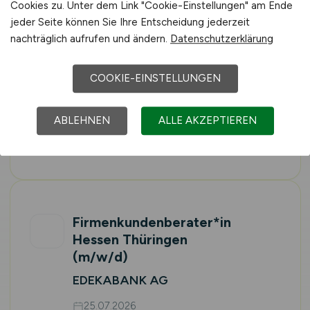
Cookies zu. Unter dem Link "Cookie-Einstellungen" am Ende
Firmenkundenberater*in
jeder Seite können Sie Ihre Entscheidung jederzeit
Hessen Thüringen
nachträglich aufrufen und ändern.
Datenschutzerklärung
(m/w/d)
EDEKABANK AG
COOKIE-EINSTELLUNGEN
25.07.2026
Kassel, Göttingen, Erfurt
ABLEHNEN
ALLE AKZEPTIEREN
Vor Ort (kein Home-Office)
Firmenkundenberater*in
Hessen Thüringen
(m/w/d)
EDEKABANK AG
25.07.2026