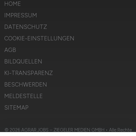
HOME
IMPRESSUM
DATENSCHUTZ
COOKIE-EINSTELLUNGEN
AGB
BILDQUELLEN
KI-TRANSPARENZ
BESCHWERDEN
MELDESTELLE
SITEMAP
© 2026 AGRAR.JOBS – ZIEGELER MEDIEN GMBH • Alle Rechte
vorbehalten.