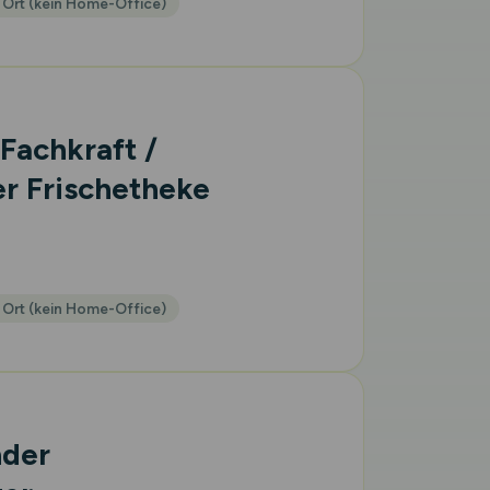
 Ort (kein Home-Office)
 Fachkraft /
r Frischetheke
 Ort (kein Home-Office)
nder