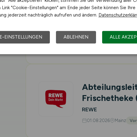
uf "Alle akzeptieren" klicken, stimmen Sie der Verwendung aller C
Link "Cookie-Einstellungen" am Ende jeder Seite können Sie Ihre
Abteilungslei
ng jederzeit nachträglich aufrufen und ändern.
Datenschutzerklä
Frischetheke
REWE
E-EINSTELLUNGEN
ABLEHNEN
ALLE AKZEP
01.08.2026
Mainz
Vor
Abteilungslei
Frischetheke
REWE
01.08.2026
Mainz
Vor