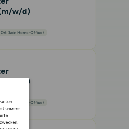
ter
(m/w/d)
 Ort (kein Home-Office)
ter
(m/w/d)
vanten
 Ort (kein Home-Office)
eit unserer
erte
kzwecken.