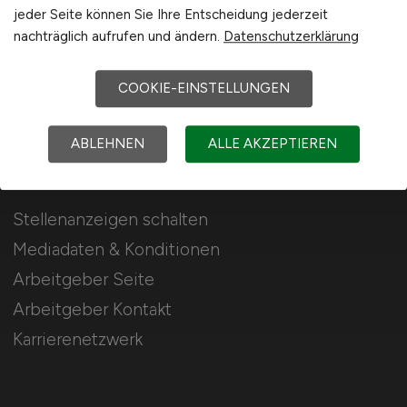
jeder Seite können Sie Ihre Entscheidung jederzeit
Jobs in der Agrarwirtschaft, Landwirtschaft,
nachträglich aufrufen und ändern.
Datenschutzerklärung
Lebensmittelwirtschaft, Forstwirtschaft und im
Gartenbau.
COOKIE-EINSTELLUNGEN
ABLEHNEN
ALLE AKZEPTIEREN
Für Arbeitgeber
Stellenanzeigen schalten
Mediadaten & Konditionen
Arbeitgeber Seite
Arbeitgeber Kontakt
Karrierenetzwerk