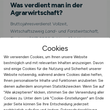
Was verdient man in der
Agrarwirtschaft?
Bruttojahresverdienst Vollzeit,
Wirtschaftszweig
Land- und Forstwirtschaft,
Fischerei
(WZ-2008 Sektion A). Inklusive
Sonderzahlungen.
Cookies
Wir verwenden Cookies, um Ihnen unsere Website
bestmöglich und mit relevanten Inhalten anzuzeigen. Davon
Westdeutschlan
≈ 3.423
41.079
sind einige Cookies für die Nutzung und Sicherheit unserer
d
€/Monat
€/Jahr
Website notwendig, während andere Cookies dabei helfen,
Ihnen personalisierte Inhalte und Funktionen anzubieten. Sie
dienen außerdem anonymen Statistikzwecken. Wenn Sie auf
"Alle akzeptieren" klicken, stimmen Sie der Verwendung aller
Deutschland
40.425 €/Jahr
Cookies zu. Unter dem Link "Cookie-Einstellungen" am Ende
jeder Seite können Sie Ihre Entscheidung jederzeit
nachträglich aufrufen und ändern.
Datenschutzerklärung