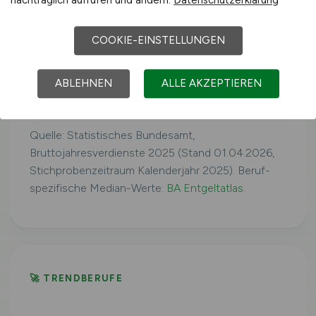
Westdeutschland
41.079 €/Jahr
COOKIE-EINSTELLUNGEN
ABLEHNEN
ALLE AKZEPTIEREN
Ostdeutschland
39.160 €/Jahr
Quelle: Statistisches Bundesamt,
Bruttojahresverdienste 2025 (Stand 01.04.2026,
Stichprobenzeitraum Kalenderjahr 2025). Beruf-
spezifische Median-Werte:
BA Entgeltatlas
.
🚀 TRENDBERUFE