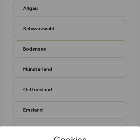
Allgäu
Schwarzwald
Bodensee
Münsterland
Ostfriesland
Emsland
Lüneburger Heide
Cookies