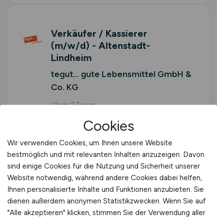
Verkäufer / Kassierer
(m/w/d)
- Altenstadt-
Lindheim
tegut... gute Lebensmittel GmbH &
Co. KG
vor 2 Tagen
Altenstadt
Cookies
Vor Ort (kein Home-Office)
Wir verwenden Cookies, um Ihnen unsere Website
bestmöglich und mit relevanten Inhalten anzuzeigen. Davon
sind einige Cookies für die Nutzung und Sicherheit unserer
Website notwendig, während andere Cookies dabei helfen,
1
2
3
vor
Ihnen personalisierte Inhalte und Funktionen anzubieten. Sie
dienen außerdem anonymen Statistikzwecken. Wenn Sie auf
"Alle akzeptieren" klicken, stimmen Sie der Verwendung aller