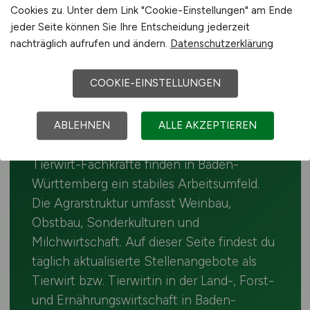
Cookies zu. Unter dem Link "Cookie-Einstellungen" am Ende
jeder Seite können Sie Ihre Entscheidung jederzeit
nachträglich aufrufen und ändern.
Datenschutzerklärung
TIERWIRT · BADEN-WÜRTTEMBERG
Tierwirt bzw. Tierwirtin –
COOKIE-EINSTELLUNGEN
Jobs in Baden-
ABLEHNEN
ALLE AKZEPTIEREN
Württemberg
Tierwirt-Fachkräfte finden in Baden-
Württemberg ein stabiles Arbeitsumfeld.
Die Agrarstruktur umfasst Weinbau,
Obstbau, Sonderkulturen und
Milchwirtschaft. Auf dieser Seite findest du
täglich aktualisierte Stellenangebote als
Tierwirt bzw. Tierwirtin in der Land-, Forst-
und Ernährungswirtschaft in Baden-