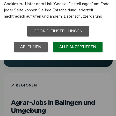
aktualisierte Stellenangebote in
Cookies zu. Unter dem Link "Cookie-Einstellungen" am Ende
Landwirtschaft, Agrartechnik, Tierhaltung,
jeder Seite können Sie Ihre Entscheidung jederzeit
Lebensmittelindustrie, Gartenbau,
nachträglich aufrufen und ändern.
Datenschutzerklärung
Forstwirtschaft und weiteren Bereichen
der grünen Branche in Balingen und
COOKIE-EINSTELLUNGEN
Umgebung.
AGRAR.JOBS
richtet sich an
Fachkräfte aller Erfahrungsstufen – vom
ABLEHNEN
ALLE AKZEPTIEREN
Berufseinsteiger bis zur Führungskraft.
📍 REGIONEN
Agrar-Jobs in Balingen und
Umgebung