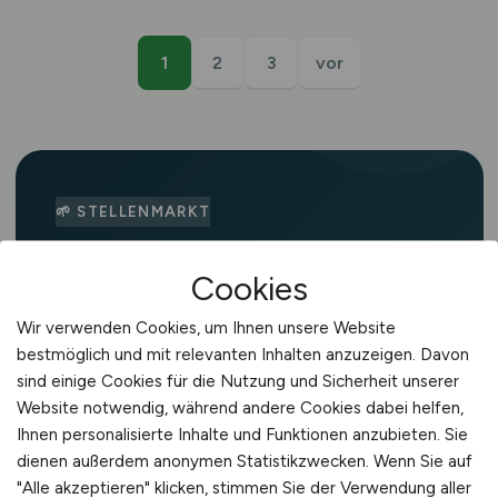
1
2
3
vor
🌱 STELLENMARKT
Agrar-Jobs in Balingen
Cookies
Die Agrarwirtschaft rund um Balingen ist
Wir verwenden Cookies, um Ihnen unsere Website
geprägt von Weinbau, Obstbau,
bestmöglich und mit relevanten Inhalten anzuzeigen. Davon
Sonderkulturen und Milchwirtschaft.
sind einige Cookies für die Nutzung und Sicherheit unserer
Website notwendig, während andere Cookies dabei helfen,
Betriebe in der Region suchen Fachkräfte
Ihnen personalisierte Inhalte und Funktionen anzubieten. Sie
mit unterschiedlichen Qualifikationen. Auf
dienen außerdem anonymen Statistikzwecken. Wenn Sie auf
AGRAR.JOBS
findest du täglich
"Alle akzeptieren" klicken, stimmen Sie der Verwendung aller