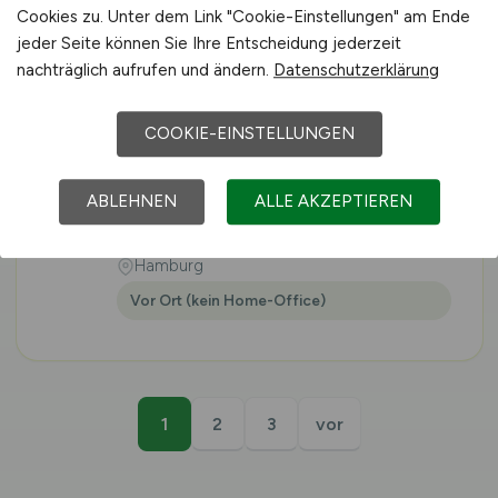
Cookies zu. Unter dem Link "Cookie-Einstellungen" am Ende
jeder Seite können Sie Ihre Entscheidung jederzeit
nachträglich aufrufen und ändern.
Datenschutzerklärung
Anlagenführer
Lebensmitteltechnik
COOKIE-EINSTELLUNGEN
(m/w/d)
in Hamburg
jobnext24 GmbH
ABLEHNEN
ALLE AKZEPTIEREN
gestern
Hamburg
Vor Ort (kein Home-Office)
1
2
3
vor