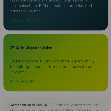
Passende Agrar-Stellenangebote aus Bayern
automatisch per E-Mail erhalten. Kostenlos und
jederzeit kündbar.
Jetzt einrichten →
🌱 Alle Agrar-Jobs
Stellenangebote in Landwirtschaft, Agrartechnik,
Tierhaltung, Lebensmittelindustrie und weiteren
Bereichen.
Zur Übersicht →
Fachredaktion AGRAR.JOBS
– Karriere & Agrarwirtschaft · Alle
Inhalte werden von der Fachredaktion AGRAR.JOBS recherchiert