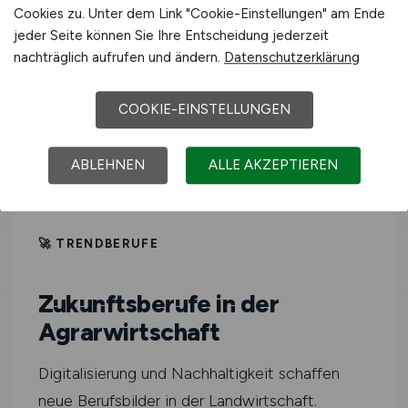
Cookies zu. Unter dem Link "Cookie-Einstellungen" am Ende
jeder Seite können Sie Ihre Entscheidung jederzeit
Winzer in Burgdorf
nachträglich aufrufen und ändern.
Datenschutzerklärung
COOKIE-EINSTELLUNGEN
Molkereifachmann in Burgdorf
ABLEHNEN
ALLE AKZEPTIEREN
🚀 TRENDBERUFE
Zukunftsberufe in der
Agrarwirtschaft
Digitalisierung und Nachhaltigkeit schaffen
neue Berufsbilder in der Landwirtschaft.