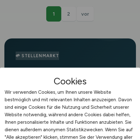
1
2
vor
🌱 STELLENMARKT
Agrar-Stellenangebote in
Cookies
Delmenhorst
Wir verwenden Cookies, um Ihnen unsere Website
Rund um Delmenhorst ist die
bestmöglich und mit relevanten Inhalten anzuzeigen. Davon
Landwirtschaft ein wichtiger
sind einige Cookies für die Nutzung und Sicherheit unserer
Wirtschaftszweig. Die Region in
Website notwendig, während andere Cookies dabei helfen,
Ihnen personalisierte Inhalte und Funktionen anzubieten. Sie
Niedersachsen ist bekannt für Tierhaltung,
dienen außerdem anonymen Statistikzwecken. Wenn Sie auf
Schweinehaltung, Geflügel und
"Alle akzeptieren" klicken, stimmen Sie der Verwendung aller