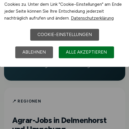
Landtechnik. Auf
AGRAR.JOBS
findest du
Cookies zu. Unter dem Link "Cookie-Einstellungen" am Ende
täglich aktualisierte Stellenangebote in
jeder Seite können Sie Ihre Entscheidung jederzeit
Landwirtschaft, Agrartechnik, Tierhaltung,
nachträglich aufrufen und ändern.
Datenschutzerklärung
Lebensmittelindustrie, Gartenbau,
Forstwirtschaft und weiteren Bereichen
COOKIE-EINSTELLUNGEN
der grünen Branche in Delmenhorst und
Umgebung.
AGRAR.JOBS
richtet sich an
ABLEHNEN
ALLE AKZEPTIEREN
Fachkräfte aller Erfahrungsstufen – vom
Berufseinsteiger bis zur Führungskraft.
📍 REGIONEN
Agrar-Jobs in Delmenhorst