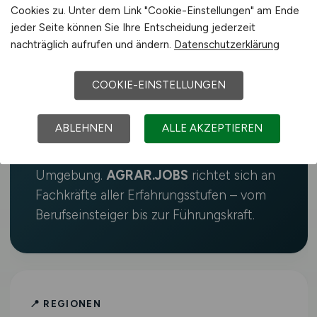
Cookies zu. Unter dem Link "Cookie-Einstellungen" am Ende
finden hier Stellen in Landwirtschaft,
jeder Seite können Sie Ihre Entscheidung jederzeit
Agrartechnik und Lebensmittelwirtschaft.
nachträglich aufrufen und ändern.
Datenschutzerklärung
Auf
AGRAR.JOBS
findest du täglich
aktualisierte Stellenangebote in
COOKIE-EINSTELLUNGEN
Landwirtschaft, Agrartechnik, Tierhaltung,
Lebensmittelindustrie, Gartenbau,
ABLEHNEN
ALLE AKZEPTIEREN
Forstwirtschaft und weiteren Bereichen
der grünen Branche in Dreieich und
Umgebung.
AGRAR.JOBS
richtet sich an
Fachkräfte aller Erfahrungsstufen – vom
Berufseinsteiger bis zur Führungskraft.
📍 REGIONEN