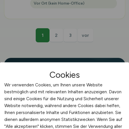
Vor Ort (kein Home-Office)
1
2
3
vor
Cookies
🌱 STELLENMARKT
Wir verwenden Cookies, um Ihnen unsere Website
Jobs in der Agrarbranche
bestmöglich und mit relevanten Inhalten anzuzeigen. Davon
in Dreieich
sind einige Cookies für die Nutzung und Sicherheit unserer
Website notwendig, während andere Cookies dabei helfen,
Dreieich liegt in Hessen – einer Region,
Ihnen personalisierte Inhalte und Funktionen anzubieten. Sie
die von Pflanzenbau, Weinbau und
dienen außerdem anonymen Statistikzwecken. Wenn Sie auf
"Alle akzeptieren" klicken, stimmen Sie der Verwendung aller
Milchwirtschaft geprägt ist. Fachkräfte