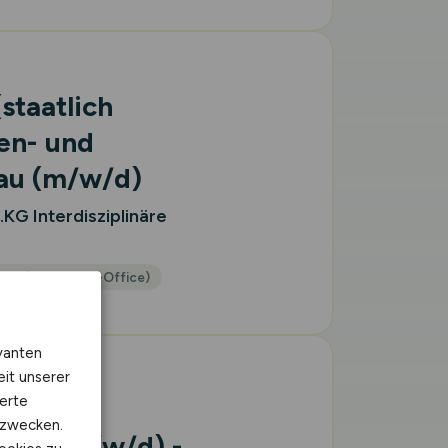
staatlich
en- und
bau
(m/w/d)
G Interdisziplinäre
 Ort (kein Home-Office)
vanten
eit unserer
erte
um
kzwecken.
hrer
(m/w/d)
-