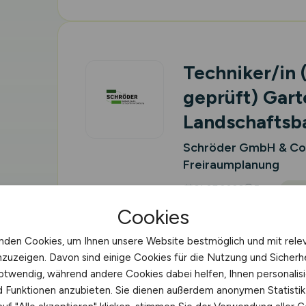
Techniker/in (
geprüft) Gart
Landschafts
Schröder GmbH & Co.K
Freiraumplanung
31.07.2026
Essen
Vor
Cookies
nden Cookies, um Ihnen unsere Website bestmöglich und mit rele
nzuzeigen. Davon sind einige Cookies für die Nutzung und Sicherh
otwendig, während andere Cookies dabei helfen, Ihnen personalisi
Ausbildung z
nd Funktionen anzubieten. Sie dienen außerdem anonymen Statisti
Berufskraftfa