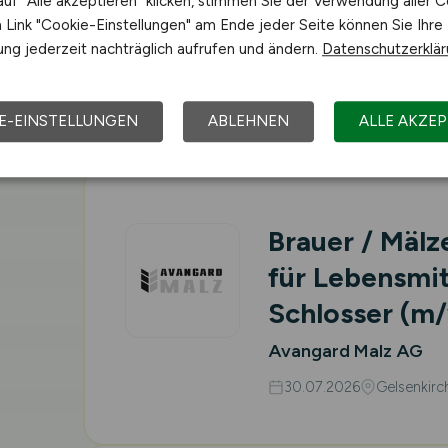
uf "Alle akzeptieren" klicken, stimmen Sie der Verwendung aller C
Link "Cookie-Einstellungen" am Ende jeder Seite können Sie Ihre
2026
ng jederzeit nachträglich aufrufen und ändern.
Datenschutzerklä
EDEKA Logistik Ober
31.07.2026
Oberhause
E-EINSTELLUNGEN
ABLEHNEN
ALLE AKZEP
Brauer / Mälz
für Lebensmit
Schlosser
(m/
Avangard Malz AG
30.07.2026
Gelsenkirc