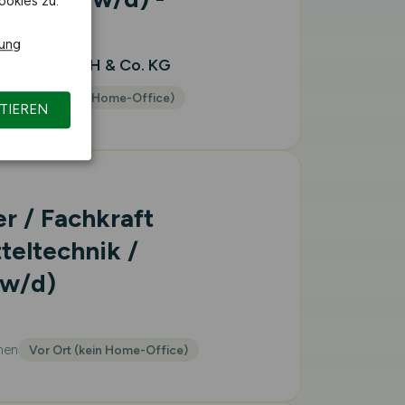
ookies zu.
rung
hausen GmbH & Co. KG
n
Vor Ort (kein Home-Office)
TIEREN
er / Fachkraft
teltechnik /
w/d)
hen
Vor Ort (kein Home-Office)