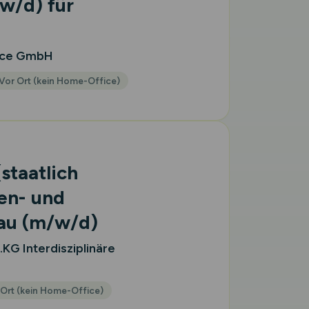
w/d)
für
vice GmbH
Vor Ort (kein Home-Office)
staatlich
en- und
bau
(m/w/d)
G Interdisziplinäre
 Ort (kein Home-Office)