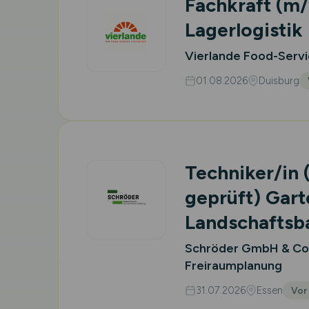
Fachkraft
(m/
Lagerlogistik
Vierlande Food-Ser
01.08.2026
Duisburg
Techniker/in (
geprüft) Gart
Landschafts
Schröder GmbH & Co.K
Freiraumplanung
31.07.2026
Essen
Vor