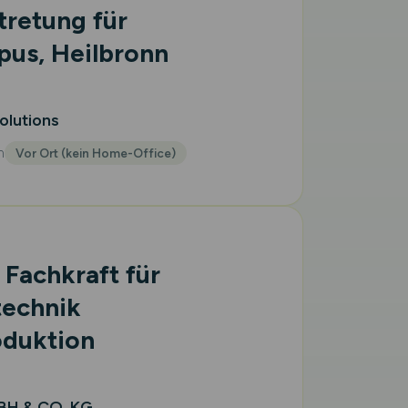
tretung für
pus, Heilbronn
olutions
m
Vor Ort (kein Home-Office)
 Fachkraft für
technik
duktion
H & CO. KG