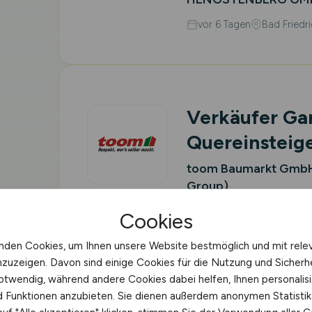
vor 6 Tagen
Bad Friedri
Verkäufer Gar
Quereinsteig
toom Baumarkt GmbH
Group)
vor 6 Tagen
69168 Wie
Cookies
nden Cookies, um Ihnen unsere Website bestmöglich und mit rele
nzuzeigen. Davon sind einige Cookies für die Nutzung und Sicherh
otwendig, während andere Cookies dabei helfen, Ihnen personalisi
nd Funktionen anzubieten. Sie dienen außerdem anonymen Statisti
Accounting Ex