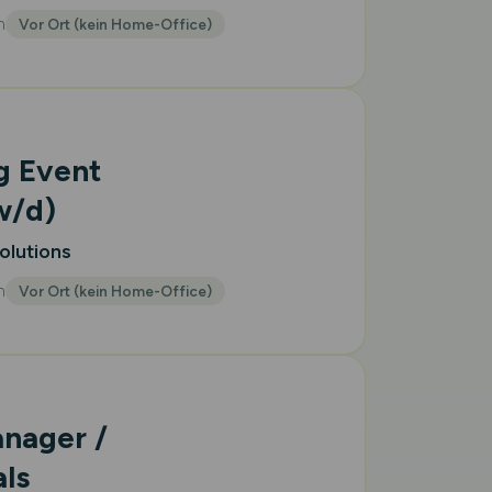
m
Vor Ort (kein Home-Office)
g Event
w/d)
olutions
m
Vor Ort (kein Home-Office)
nager /
als