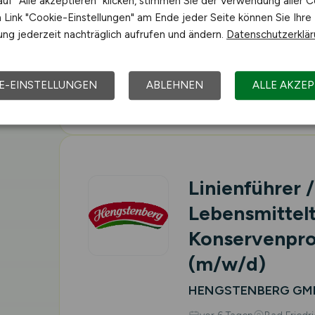
uf "Alle akzeptieren" klicken, stimmen Sie der Verwendung aller C
Digitalisierun
Link "Cookie-Einstellungen" am Ende jeder Seite können Sie Ihre
ng jederzeit nachträglich aufrufen und ändern.
Datenschutzerklä
Rechnungsw
Schwarz Corporate S
E-EINSTELLUNGEN
ABLEHNEN
ALLE AKZEP
vor 6 Tagen
Neckarsul
Linienführer /
Lebensmittel
Konservenpro
(m/w/d)
HENGSTENBERG GMB