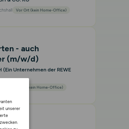
chshall
Vor Ort (kein Home-Office)
ten - auch
er
(m/w/d)
 (Ein Unternehmen der REWE
sloch
Vor Ort (kein Home-Office)
vanten
eit unserer
erte
kzwecken.
pert -