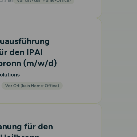
chshall
Vor Ort (kein Home-Office)
auausführung
ür den IPAI
lbronn
(m/w/d)
olutions
m
Vor Ort (kein Home-Office)
anung für den