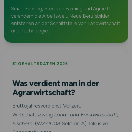
Smart Farming, Precision Farming und Agrar-IT
verändern die Arbeitswelt. Neue Berufsbilder
entstehen an der Schnittstelle von Landwirtschaft
und Technologie.
💵 GEHALTSDATEN 2025
Was verdient man in der
Agrarwirtschaft?
Bruttojahresverdienst Vollzeit,
Wirtschaftszweig
Land- und Forstwirtschaft,
Fischerei
(WZ-2008 Sektion A). Inklusive