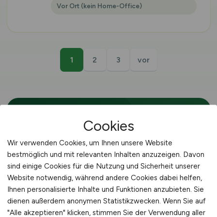
Vor Ort (kein Home-Office)
1
2
3
vor
Cookies
🍯 IMKER · ERFTSTADT
Wir verwenden Cookies, um Ihnen unsere Website
Imker bzw. Imkerin in
bestmöglich und mit relevanten Inhalten anzuzeigen. Davon
Erftstadt gesucht
sind einige Cookies für die Nutzung und Sicherheit unserer
Website notwendig, während andere Cookies dabei helfen,
Die Agrarwirtschaft rund um Erftstadt
Ihnen personalisierte Inhalte und Funktionen anzubieten. Sie
dienen außerdem anonymen Statistikzwecken. Wenn Sie auf
bietet Imker-Fachkräften Stellen in
"Alle akzeptieren" klicken, stimmen Sie der Verwendung aller
verschiedenen Betriebstypen – vom