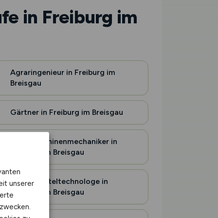
fe in Freiburg im
Agraringenieur in Freiburg im
Breisgau
Gärtner in Freiburg im Breisgau
Landmaschinenmechaniker in
Freiburg im Breisgau
vanten
Lebensmitteltechnologe in
eit unserer
Freiburg im Breisgau
erte
kzwecken.