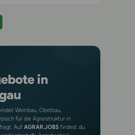
ebote in
sgau
bindet Weinbau, Obstbau,
isch für die Agrarstruktur in
fragt. Auf
AGRAR.JOBS
findest du