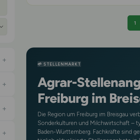
1
🌱 STELLENMARKT
Agrar-Stellenang
Freiburg im Brei
Die Region um Freiburg im Breisgau ver
Sonderkulturen und Milchwirtschaft – typ
Baden-Württemberg. Fachkräfte sind ge