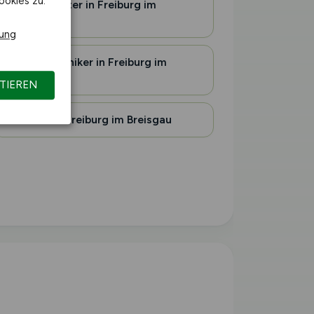
ookies zu.
Agrarberater in Freiburg im
Breisgau
rung
Agrartechniker in Freiburg im
Breisgau
TIEREN
Winzer in Freiburg im Breisgau