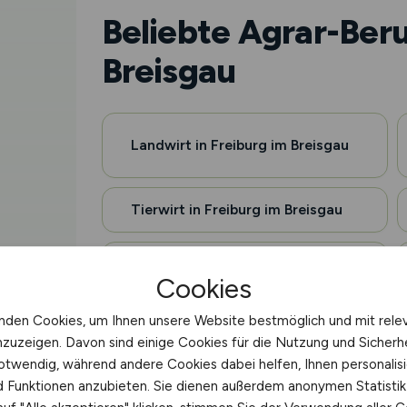
Beliebte Agrar-Beru
Breisgau
Landwirt in Freiburg im Breisgau
Tierwirt in Freiburg im Breisgau
Forstwirt in Freiburg im Breisgau
Cookies
nden Cookies, um Ihnen unsere Website bestmöglich und mit rele
Betriebsleiter Landwirtschaft in
nzuzeigen. Davon sind einige Cookies für die Nutzung und Sicherh
Freiburg im Breisgau
otwendig, während andere Cookies dabei helfen, Ihnen personalisi
nd Funktionen anzubieten. Sie dienen außerdem anonymen Statisti