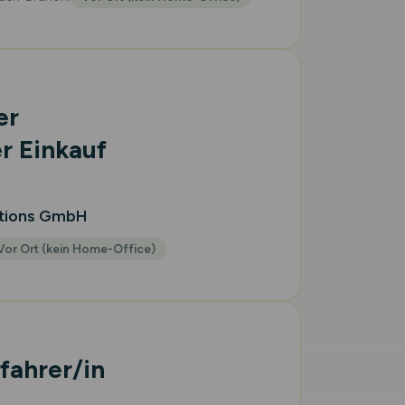
er
er Einkauf
utions GmbH
Vor Ort (kein Home-Office)
fahrer/in