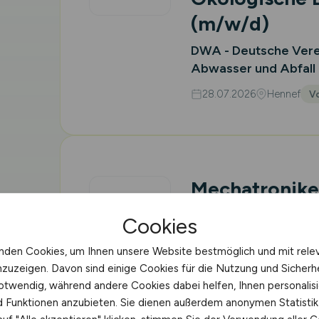
(m/w/d)
DWA - Deutsche Verei
Abwasser und Abfall 
28.07.2026
Hennef
Vo
Mechatronike
Elektroniker
Cookies
Logistikzentr
nden Cookies, um Ihnen unsere Website bestmöglich und mit rele
Lebensmitteli
nzuzeigen. Davon sind einige Cookies für die Nutzung und Sicherh
otwendig, während andere Cookies dabei helfen, Ihnen personalisi
Krüger GmbH & Co. 
nd Funktionen anzubieten. Sie dienen außerdem anonymen Statisti
27.07.2026
Bergisch G