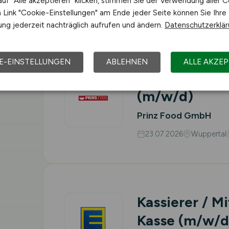
uf "Alle akzeptieren" klicken, stimmen Sie der Verwendung aller C
Vor Ort (kein Home-Offic
Link "Cookie-Einstellungen" am Ende jeder Seite können Sie Ihre
ng jederzeit nachträglich aufrufen und ändern.
Datenschutzerklä
E-EINSTELLUNGEN
ABLEHNEN
ALLE AKZEP
Auslieferungs
(m/w/d)
Prinz Food GmbH
23.07.2026
Wuppertal
Kassierer / Mi
Kasse
(m/w/d