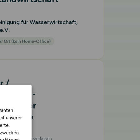
nigung für Wasserwirtschaft,
e.V.
r Ort (kein Home-Office)
r /
(m/w/d)
-
um in der
vanten
ndustrie
eit unserer
erte
KG
kzwecken.
ladbach, Köln, Leverkusen