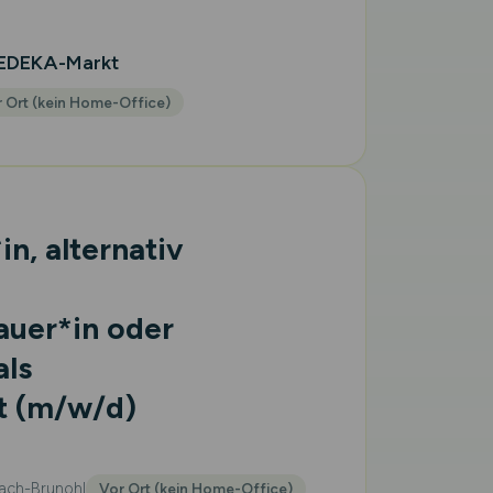
 EDEKA-Markt
 Ort (kein Home-Office)
n, alternativ
auer*in oder
als
t
(m/w/d)
ch-Brunohl
Vor Ort (kein Home-Office)