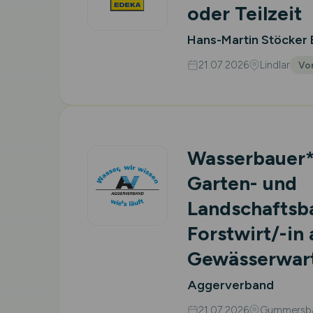
oder Teilzeit
Hans-Martin Stöcker
21.07.2026
Lindlar
Vor
Wasserbauer*i
Garten- und
Landschaftsb
Forstwirt/-in 
Gewässerwar
Aggerverband
21.07.2026
Gummersba