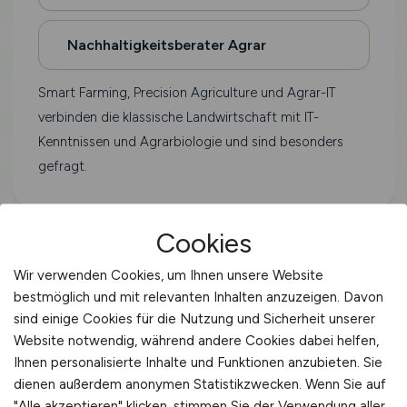
Nachhaltigkeitsberater Agrar
Smart Farming, Precision Agriculture und Agrar-IT
verbinden die klassische Landwirtschaft mit IT-
Kenntnissen und Agrarbiologie und sind besonders
gefragt.
Cookies
🌳 AGRAR-REGIONEN
Wir verwenden Cookies, um Ihnen unsere Website
bestmöglich und mit relevanten Inhalten anzuzeigen. Davon
sind einige Cookies für die Nutzung und Sicherheit unserer
Jobs in Agrar-Regionen
Website notwendig, während andere Cookies dabei helfen,
Ihnen personalisierte Inhalte und Funktionen anzubieten. Sie
Stellenangebote in den wichtigsten
dienen außerdem anonymen Statistikzwecken. Wenn Sie auf
Agrarregionen Deutschlands.
"Alle akzeptieren" klicken, stimmen Sie der Verwendung aller