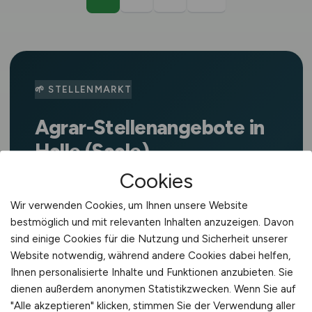
🌱 STELLENMARKT
Agrar-Stellenangebote in
Halle (Saale)
Cookies
Rund um Halle (Saale) ist die
Landwirtschaft ein wichtiger
Wir verwenden Cookies, um Ihnen unsere Website
Wirtschaftszweig. Die Region in Sachsen-
bestmöglich und mit relevanten Inhalten anzuzeigen. Davon
Anhalt ist bekannt für Ackerbau,
sind einige Cookies für die Nutzung und Sicherheit unserer
Website notwendig, während andere Cookies dabei helfen,
Zuckerrübenanbau und
Ihnen personalisierte Inhalte und Funktionen anzubieten. Sie
Großflächenlandwirtschaft. Auf
dienen außerdem anonymen Statistikzwecken. Wenn Sie auf
AGRAR.JOBS
findest du täglich
"Alle akzeptieren" klicken, stimmen Sie der Verwendung aller