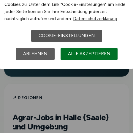
aktualisierte Stellenangebote in
Cookies zu. Unter dem Link "Cookie-Einstellungen" am Ende
Landwirtschaft, Agrartechnik, Tierhaltung,
jeder Seite können Sie Ihre Entscheidung jederzeit
Lebensmittelindustrie, Gartenbau,
nachträglich aufrufen und ändern.
Datenschutzerklärung
Forstwirtschaft und weiteren Bereichen
der grünen Branche in Halle (Saale) und
COOKIE-EINSTELLUNGEN
Umgebung.
AGRAR.JOBS
richtet sich an
Fachkräfte aller Erfahrungsstufen – vom
ABLEHNEN
ALLE AKZEPTIEREN
Berufseinsteiger bis zur Führungskraft.
📍 REGIONEN
Agrar-Jobs in Halle (Saale)
und Umgebung