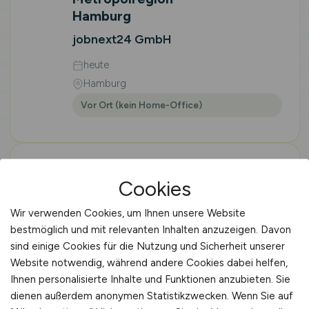
Hamburg
jobnext24 GmbH
heute
Hamburg
Vor Ort (kein Home-Office)
Cookies
Maschinenbediener
Verpackungstechnik
Wir verwenden Cookies, um Ihnen unsere Website
Lebensmittel
(m/w/d)
bestmöglich und mit relevanten Inhalten anzuzeigen. Davon
in der Metropolregion
sind einige Cookies für die Nutzung und Sicherheit unserer
Hamburg
Website notwendig, während andere Cookies dabei helfen,
jobnext24 GmbH
Ihnen personalisierte Inhalte und Funktionen anzubieten. Sie
dienen außerdem anonymen Statistikzwecken. Wenn Sie auf
heute