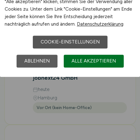
"Alle akzeptieren" klicken, stimmen Sie der Verwendung aller
Hamburg
Cookies zu. Unter dem Link "Cookie-Einstellungen" am Ende
Vor Ort (kein Home-Office)
jeder Seite können Sie Ihre Entscheidung jederzeit
nachträglich aufrufen und ändern.
Datenschutzerklärung
COOKIE-EINSTELLUNGEN
Kommissionierer
Lebensmittel Logistik
ABLEHNEN
ALLE AKZEPTIEREN
(m/w/d)
in Elsdorf
jobnext24 GmbH
heute
Hamburg
Vor Ort (kein Home-Office)