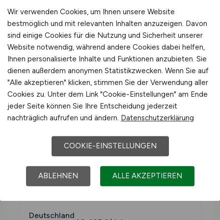
💵 GEHALTSDATEN 2025
Wir verwenden Cookies, um Ihnen unsere Website
bestmöglich und mit relevanten Inhalten anzuzeigen. Davon
Was verdient man in der
sind einige Cookies für die Nutzung und Sicherheit unserer
Website notwendig, während andere Cookies dabei helfen,
Agrarwirtschaft?
Ihnen personalisierte Inhalte und Funktionen anzubieten. Sie
dienen außerdem anonymen Statistikzwecken. Wenn Sie auf
Bruttojahresverdienst Vollzeit,
"Alle akzeptieren" klicken, stimmen Sie der Verwendung aller
Wirtschaftszweig
Land- und Forstwirtschaft,
Cookies zu. Unter dem Link "Cookie-Einstellungen" am Ende
Fischerei
(WZ-2008 Sektion A). Inklusive
jeder Seite können Sie Ihre Entscheidung jederzeit
nachträglich aufrufen und ändern.
Datenschutzerklärung
Sonderzahlungen.
COOKIE-EINSTELLUNGEN
Westdeutschlan
≈ 3.423
41.079
d
€/Monat
ABLEHNEN
ALLE AKZEPTIEREN
€/Jahr
Deutschland