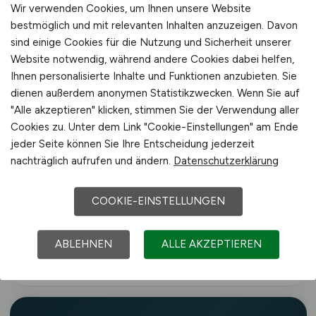
Wir verwenden Cookies, um Ihnen unsere Website
Agrarunternehmen, Genossenschaften,
bestmöglich und mit relevanten Inhalten anzuzeigen. Davon
Beratungsdienste, Verbände sowie Forschungs-
sind einige Cookies für die Nutzung und Sicherheit unserer
und Prüfinstitutionen in Ilmenau und der Region
Website notwendig, während andere Cookies dabei helfen,
Ihnen personalisierte Inhalte und Funktionen anzubieten. Sie
in Bayern.
dienen außerdem anonymen Statistikzwecken. Wenn Sie auf
"Alle akzeptieren" klicken, stimmen Sie der Verwendung aller
Der Fachkräftebedarf in der Landwirtschaft ist
Cookies zu. Unter dem Link "Cookie-Einstellungen" am Ende
laut Bundesagentur für Arbeit
jeder Seite können Sie Ihre Entscheidung jederzeit
überdurchschnittlich hoch und betrifft alle
nachträglich aufrufen und ändern.
Datenschutzerklärung
Regionen Deutschlands – auch rund um
Ilmenau. Der Einstieg gelingt über Ausbildung,
COOKIE-EINSTELLUNGEN
duales Studium, Trainee-Programme,
Quereinstieg oder Weiterbildung.
ABLEHNEN
ALLE AKZEPTIEREN