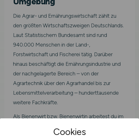
Umgebung
Die Agrar- und Ernährungswirtschaft zählt zu
den größten Wirtschaftszweigen Deutschlands.
Laut Statistischem Bundesamt sind rund
940.000 Menschen in der Land-,
Forstwirtschaft und Fischerei tätig. Darüber
hinaus beschäftigt die Ernährungsindustrie und
der nachgelagerte Bereich – von der
Agrartechnik über den Agrarhandel bis zur
Lebensmittelverarbeitung – hunderttausende
weitere Fachkräfte.
Als Bienenwirt bzw. Bienenwirtin arbeitest du im
Kernbereich der grünen Branche. Typische
Cookies
Einsatzfelder sind landwirtschaftliche Betriebe,